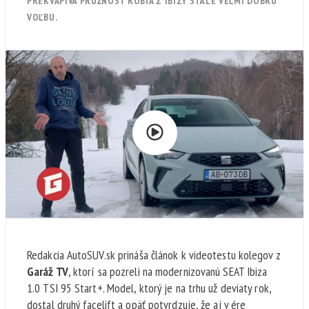
PREKVAPIVÁ PRUŽNOSŤ ROBIA Z IBIZY STÁLE VEĽMI DOBRÚ
VOĽBU.
Redakcia AutoSUV.sk prináša článok k videotestu kolegov z
Garáž TV
, ktorí sa pozreli na modernizovanú SEAT Ibiza
1.0 TSI 95 Start+. Model, ktorý je na trhu už deviaty rok,
dostal druhý facelift a opäť potvrdzuje, že aj v ére