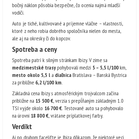
bočný náklon pôsobia bezpečne, čo ocenia najmä mladší
vodiči.
Auto je tiché, kultivované a príjemne vláčne – vlastnosti,
ktoré z neho robia dobrého spoločníka nielen do mesta,
ale aj na okresky či do kopcov.
Spotreba a ceny
Spotreba patrí k silným stránkam Ibizy. V zime sa
medzimestské trasy
pohybovali medzi
5 – 5,5 l/100
km,
mesto okolo 5,5 l
a
diaľnica
Bratislava – Banská Bystrica
za približne
6,2 l/100 km
.
Základná cena Ibizy s atmosférickým trojvalcom začína
približne na
15 500 €
, verzia s prepĺňaným základným 1.0
TSI vyjde okolo
16 700 €
. Testované auto sa pohybovalo
na úrovni
18 800 €
, vrátane príplatkovej farby.
Verdikt
Aj po druhom facelifte je Ibiza dôkazom, že niektoré veci