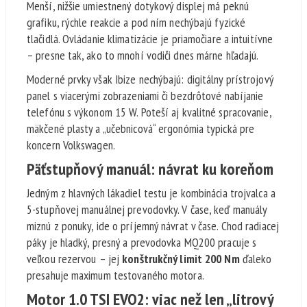
Menší, nižšie umiestnený dotykový displej má peknú
grafiku, rýchle reakcie a pod ním nechýbajú fyzické
tlačidlá. Ovládanie klimatizácie je priamočiare a intuitívne
– presne tak, ako to mnohí vodiči dnes márne hľadajú.
Moderné prvky však Ibize nechýbajú: digitálny prístrojový
panel s viacerými zobrazeniami či bezdrôtové nabíjanie
telefónu s výkonom 15 W. Poteší aj kvalitné spracovanie,
mäkčené plasty a „učebnicová“ ergonómia typická pre
koncern Volkswagen.
Päťstupňový manuál: návrat ku koreňom
Jedným z hlavných lákadiel testu je kombinácia trojvalca a
5-stupňovej manuálnej prevodovky. V čase, keď manuály
miznú z ponuky, ide o príjemný návrat v čase. Chod radiacej
páky je hladký, presný a prevodovka MQ200 pracuje s
veľkou rezervou – jej
konštrukčný limit 200 Nm
ďaleko
presahuje maximum testovaného motora.
Motor 1.0 TSI EVO2: viac než len „litrový