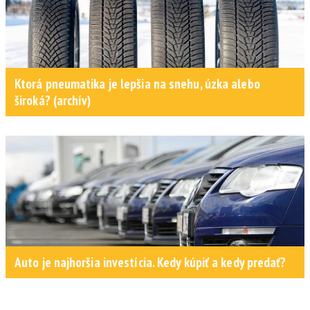
Ktorá pneumatika je lepšia na snehu, úzka alebo
široká? (archív)
Auto je najhoršia investícia. Kedy kúpiť a kedy predať?