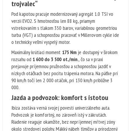
trojvalec“
Pod kapotou pracuje modernizovaný agregát 1.0 TSI vo
verzii EVO2. S hmotnosťou len 88 kg, priamym
vstrekovaním s tlakom 350 barov, variabilnou geometriou
turba (VGT) a schopnosťou pracovať v Millerovom cykle ide
o technicky veľmi vyspelý motor.
Maximálny krútiaci moment
175 Nm
je dostupný v širokom
rozsahu od
1 600 do 3 500 ot./min
., čo sa v praxi
prejavuje príjemnou pružnosťou a schopnosťou jazdiť v
nízkych otáčkach bez pocitu trápenia motora. Na päťke pri
90 km/h točí len 2 000 otáčok, pri 130 km/h približne 3
000.
Jazda a podvozok: komfort s istotou
Ibiza zostáva verná svojej povesti univerzálneho auta.
Podvozok je komfortný, no zároveň istý v zákrutách.
Riadenie reaguje okamžite, bez nepríjemnej mŕtvej zóny
okolo stredovej polohy. Mäkký nábeh tlmičov a prirodzený