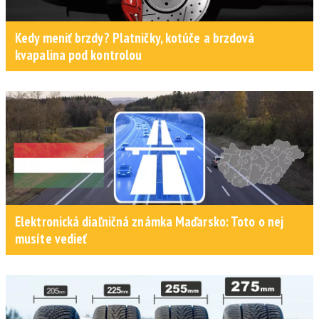
Kedy meniť brzdy? Platničky, kotúče a brzdová
kvapalina pod kontrolou
Elektronická diaľničná známka Maďarsko: Toto o nej
musíte vedieť