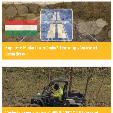
Kupujete Maďarskú známku? Tento tip vám ušetrí
desiatky eur
Vyskúšali sme elektrický HISUN VECTOR E1 (archív)