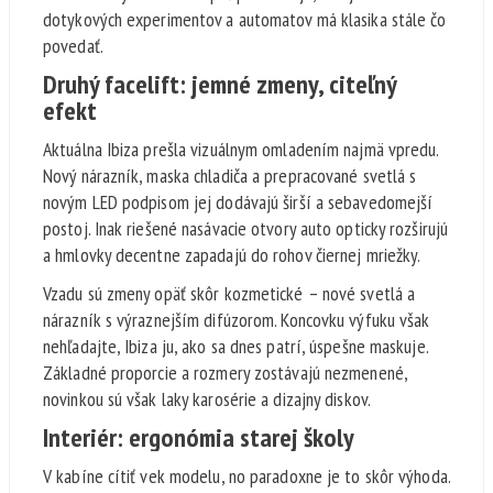
dotykových experimentov a automatov má klasika stále čo
povedať.
Druhý facelift: jemné zmeny, citeľný
efekt
Aktuálna Ibiza prešla vizuálnym omladením najmä vpredu.
Nový nárazník, maska chladiča a prepracované svetlá s
novým LED podpisom jej dodávajú širší a sebavedomejší
postoj. Inak riešené nasávacie otvory auto opticky rozširujú
a hmlovky decentne zapadajú do rohov čiernej mriežky.
Vzadu sú zmeny opäť skôr kozmetické – nové svetlá a
nárazník s výraznejším difúzorom. Koncovku výfuku však
nehľadajte, Ibiza ju, ako sa dnes patrí, úspešne maskuje.
Základné proporcie a rozmery zostávajú nezmenené,
novinkou sú však laky karosérie a dizajny diskov.
Interiér: ergonómia starej školy
V kabíne cítiť vek modelu, no paradoxne je to skôr výhoda.