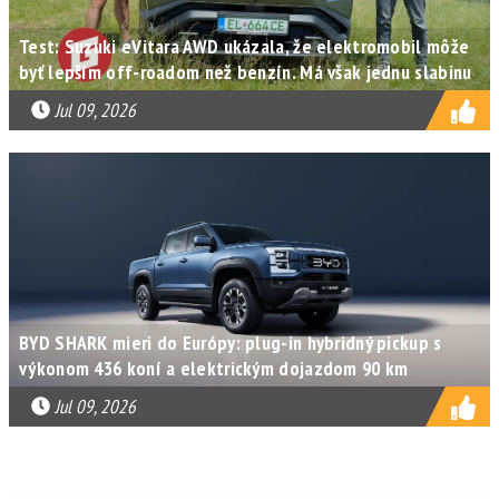
Test: Suzuki eVitara AWD ukázala, že elektromobil môže
byť lepším off-roadom než benzín. Má však jednu slabinu
Jul 09, 2026
BYD SHARK mieri do Európy: plug-in hybridný pickup s
výkonom 436 koní a elektrickým dojazdom 90 km
Jul 09, 2026