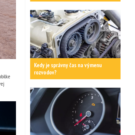
Kedy je správny čas na výmenu
rozvodov?
obilke
vej