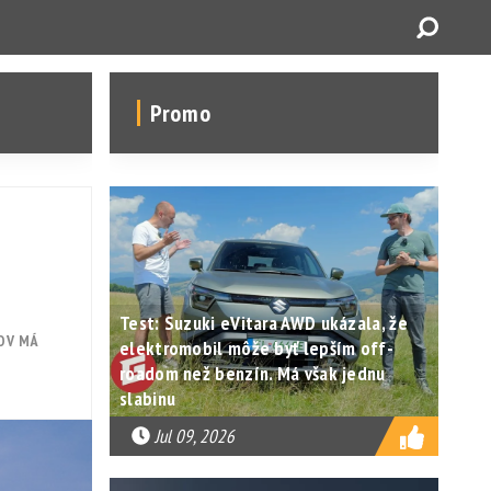
Promo
Test: Suzuki eVitara AWD ukázala, že
OV MÁ
elektromobil môže byť lepším off-
roadom než benzín. Má však jednu
slabinu
Jul 09, 2026