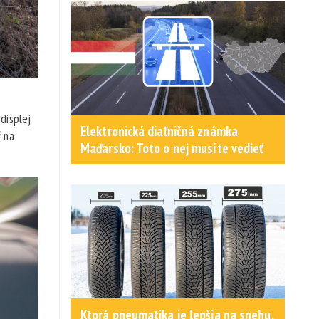
displej
Elektronická diaľničná známka
 na
Maďarsko: Toto o nej musíte vedieť
Ktorá pneumatika je lepšia na snehu,