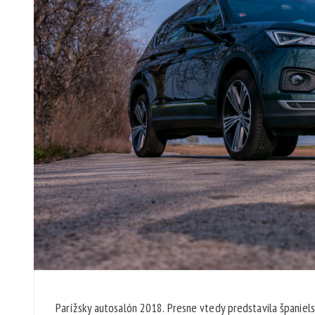
Parížsky autosalón 2018. Presne vtedy predstavila španie