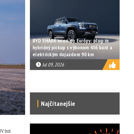
BYD SHARK mieri do Európy: plug-in
hybridný pickup s výkonom 436 koní a
elektrickým dojazdom 90 km
Jul 09, 2026
Najčítanejšie
UV bol