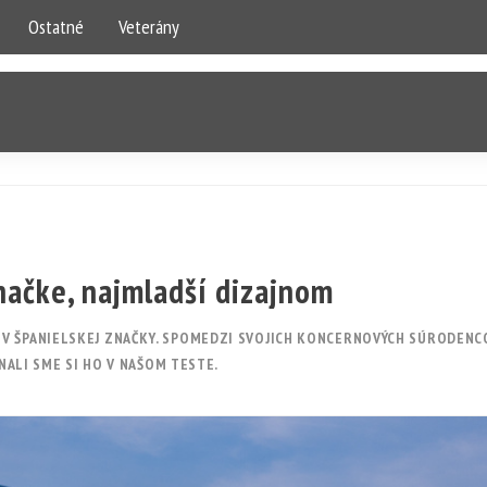
Ostatné
Veterány
značke, najmladší dizajnom
UV ŠPANIELSKEJ ZNAČKY. SPOMEDZI SVOJICH KONCERNOVÝCH SÚRODENC
TNALI SME SI HO V NAŠOM TESTE.