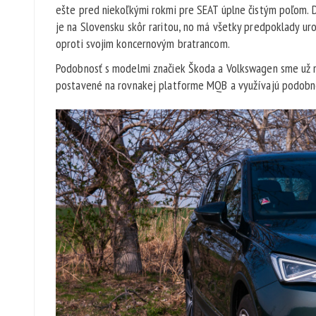
ešte pred niekoľkými rokmi pre SEAT úplne čistým poľom. Dn
je na Slovensku skôr raritou, no má všetky predpoklady uro
oproti svojim koncernovým bratrancom.
Podobnosť s modelmi značiek Škoda a Volkswagen sme už nač
postavené na rovnakej platforme MQB a využívajú podobn