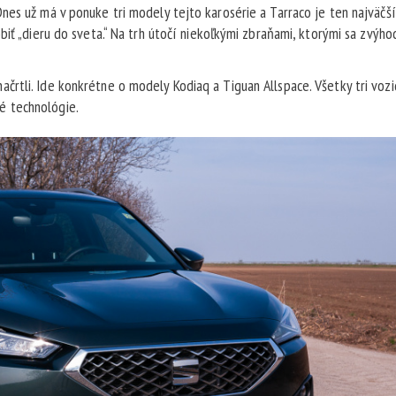
es už má v ponuke tri modely tejto karosérie a Tarraco je ten najväčší.
biť „dieru do sveta.“ Na trh útočí niekoľkými zbraňami, ktorými sa zvýh
rtli. Ide konkrétne o modely Kodiaq a Tiguan Allspace. Všetky tri vozi
é technológie.