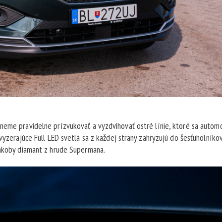
neme pravidelne prízvukovať a vyzdvihovať ostré línie, ktoré sa autom
vyzerajúce Full LED svetlá sa z každej strany zahryzujú do šesťuholníko
 akoby diamant z hrude Supermana.