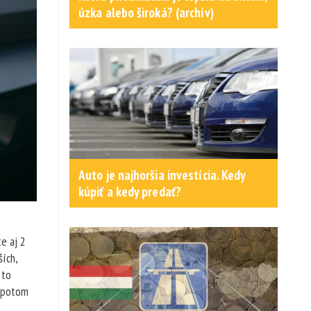
úzka alebo široká? (archív)
Auto je najhoršia investícia. Kedy
kúpiť a kedy predať?
e aj 2
ích,
 to
i potom