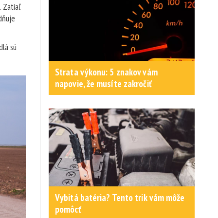
 Zatiaľ
odňuje
dlá sú
Strata výkonu: 5 znakov vám
napovie, že musíte zakročiť
Vybitá batéria? Tento trik vám môže
pomôcť