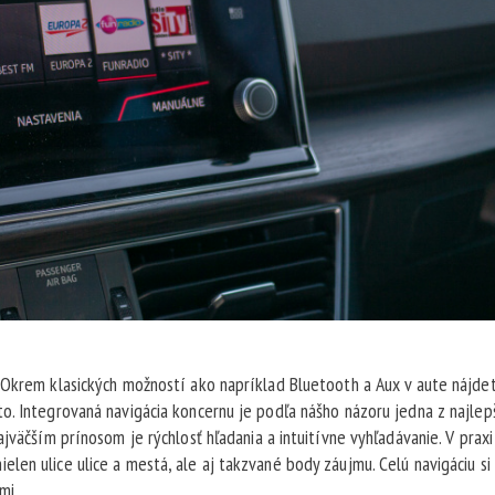
 Okrem klasických možností ako napríklad Bluetooth a Aux v aute nájdet
o. Integrovaná navigácia koncernu je podľa nášho názoru jedna z najlepš
jväčším prínosom je rýchlosť hľadania a intuitívne vyhľadávanie. V praxi
len ulice ulice a mestá, ale aj takzvané body záujmu. Celú navigáciu s
mi.