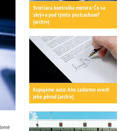
Svietiaca kontrolka motora: Čo sa
skrýva pod týmto postrachom?
(archív)
Kupujeme auto: Ako zadarmo overiť
jeho pôvod (archív)
plnené