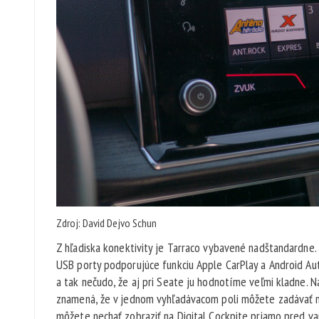
Zdroj: David Dejvo Schun
Z hľadiska konektivity je Tarraco vybavené nadštandardne.
USB porty podporujúce funkciu Apple CarPlay a Android Aut
a tak nečudo, že aj pri Seate ju hodnotíme veľmi kladne. Na
znamená, že v jednom vyhľadávacom poli môžete zadávať nie
môžete nechať zobraziť na Digital Cockpite priamo pred va