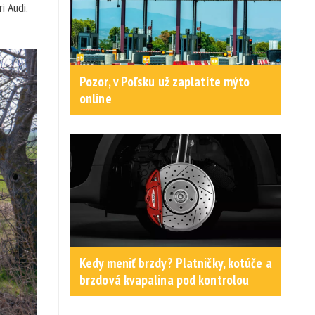
i Audi.
Pozor, v Poľsku už zaplatíte mýto
online
Kedy meniť brzdy? Platničky, kotúče a
brzdová kvapalina pod kontrolou