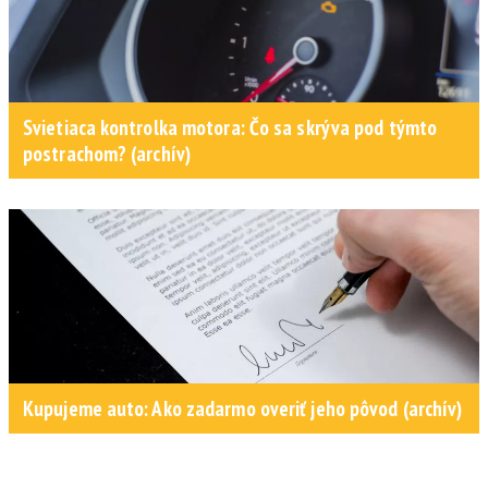
Svietiaca kontrolka motora: Čo sa skrýva pod týmto
postrachom? (archív)
Kupujeme auto: Ako zadarmo overiť jeho pôvod (archív)