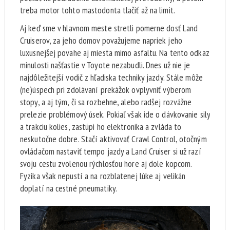
treba motor tohto mastodonta tlačiť až na limit.
Aj keď sme v hlavnom meste stretli pomerne dosť Land
Cruiserov, za jeho domov považujeme napriek jeho
luxusnejšej povahe aj miesta mimo asfaltu. Na tento odkaz
minulosti našťastie v Toyote nezabudli. Dnes už nie je
najdôležitejší vodič z hľadiska techniky jazdy. Stále môže
(ne)úspech pri zdolávaní prekážok ovplyvniť výberom
stopy, a aj tým, či sa rozbehne, alebo radšej rozvážne
prelezie problémový úsek. Pokiaľ však ide o dávkovanie sily
a trakciu kolies, zastúpi ho elektronika a zvláda to
neskutočne dobre. Stačí aktivovať Crawl Control, otočným
ovládačom nastaviť tempo jazdy a Land Cruiser si už razí
svoju cestu zvolenou rýchlosťou hore aj dole kopcom.
Fyzika však nepustí a na rozblatenej lúke aj velikán
doplatí na cestné pneumatiky.