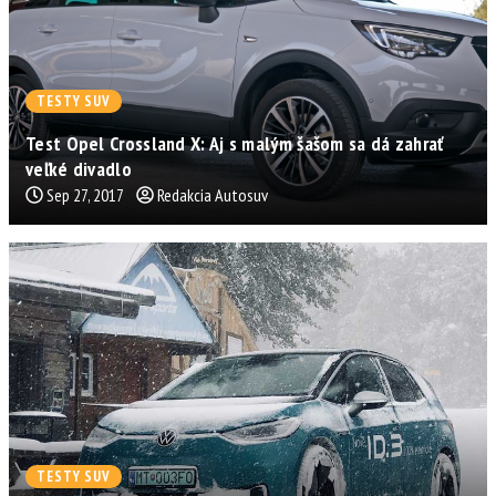
TESTY SUV
Test Opel Crossland X: Aj s malým šašom sa dá zahrať
veľké divadlo
Sep 27, 2017
Redakcia Autosuv
TESTY SUV