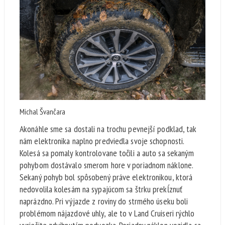
Michal Švančara
Akonáhle sme sa dostali na trochu pevnejší podklad, tak
nám elektronika naplno predviedla svoje schopnosti.
Kolesá sa pomaly kontrolovane točili a auto sa sekaným
pohybom dostávalo smerom hore v poriadnom náklone.
Sekaný pohyb bol spôsobený práve elektronikou, ktorá
nedovolila kolesám na sypajúcom sa štrku prekĺznuť
naprázdno. Pri výjazde z roviny do strmého úseku boli
problémom nájazdové uhly, ale to v Land Cruiseri rýchlo