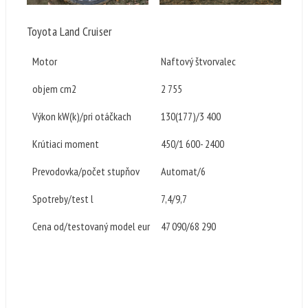
Toyota Land Cruiser
Motor
Naftový štvorvalec
objem cm2
2 755
Výkon kW(k)/pri otáčkach
130(177)/3 400
Krútiaci moment
450/1 600- 2400
Prevodovka/počet stupňov
Automat/6
Spotreby/test l
7,4/9,7
Cena od/testovaný model eur
47 090/68 290