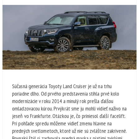
Súčasná generácia Toyoty Land Cruiser je už na trhu
poriadne dlho. Od prvého predstavenia stihla prvé kolo
modernizácie v roku 2014 a minulý rok prešla ďalšou
omladzovacou kúrou. Prvýkrát sme ju mohli vidieť naživo na
jeseň vo Frankfurte. Otázkou je, čo priniesol ďalší facelift.
Pri pohľade spredu môžeme vidieť zmenu hlavne na
predných svetlometoch, ktoré už nie sú zvláštne zakrivené.
Rovnaký štýl si zachovala predná maska s piatimi zvislými