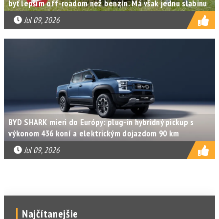
byť lepším off-roadom než benzín. Má však jednu slabinu
Jul 09, 2026
BYD SHARK mieri do Európy: plug-in hybridný pickup s
výkonom 436 koní a elektrickým dojazdom 90 km
Jul 09, 2026
Najčítanejšie