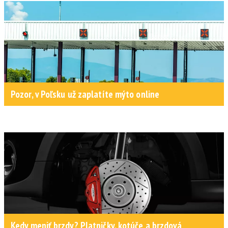
Pozor, v Poľsku už zaplatíte mýto online
Kedy meniť brzdy? Platničky, kotúče a brzdová