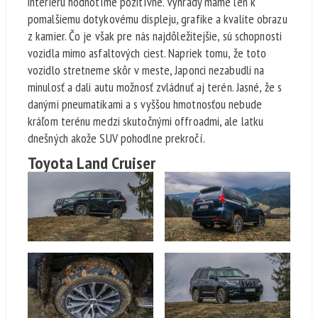
interiéru hodnotíme pozitívne. Výhrady máme len k
pomalšiemu dotykovému displeju, grafike a kvalite obrazu
z kamier. Čo je však pre nás najdôležitejšie, sú schopnosti
vozidla mimo asfaltových ciest. Napriek tomu, že toto
vozidlo stretneme skôr v meste, Japonci nezabudli na
minulosť a dali autu možnosť zvládnuť aj terén. Jasné, že s
danými pneumatikami a s vyššou hmotnosťou nebude
kráľom terénu medzi skutočnými offroadmi, ale latku
dnešných akože SUV pohodlne prekročí.
Toyota Land Cruiser