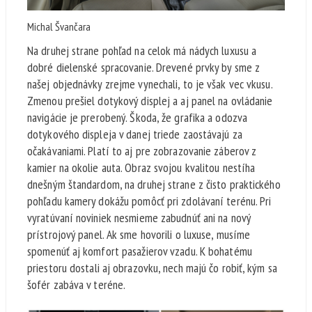
Michal Švančara
Na druhej strane pohľad na celok má nádych luxusu a
dobré dielenské spracovanie. Drevené prvky by sme z
našej objednávky zrejme vynechali, to je však vec vkusu.
Zmenou prešiel dotykový displej a aj panel na ovládanie
navigácie je prerobený. Škoda, že grafika a odozva
dotykového displeja v danej triede zaostávajú za
očakávaniami. Platí to aj pre zobrazovanie záberov z
kamier na okolie auta. Obraz svojou kvalitou nestíha
dnešným štandardom, na druhej strane z čisto praktického
pohľadu kamery dokážu pomôcť pri zdolávaní terénu. Pri
vyratúvaní noviniek nesmieme zabudnúť ani na nový
prístrojový panel. Ak sme hovorili o luxuse, musíme
spomenúť aj komfort pasažierov vzadu. K bohatému
priestoru dostali aj obrazovku, nech majú čo robiť, kým sa
šofér zabáva v teréne.