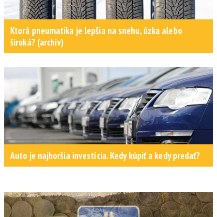
Ktorá pneumatika je lepšia na snehu, úzka alebo
široká? (archív)
Auto je najhoršia investícia. Kedy kúpiť a kedy predať?