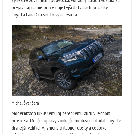
vyriešite zdvihnutím podvozka. Poriadny náklon vozidla sa
prejavil aj na nie práve najistejších tvárach posádky.
Toyota Land Cruiser to však zvádla.
Michal Švančara
Modernizácia luxusnému aj terénnemu autu v jednom
prospela. Menšie úpravy vonkajšieho dizajnu dodali Toyote
drsnejší vzhľad. Aj zmeny palubnej dosky a celkovo