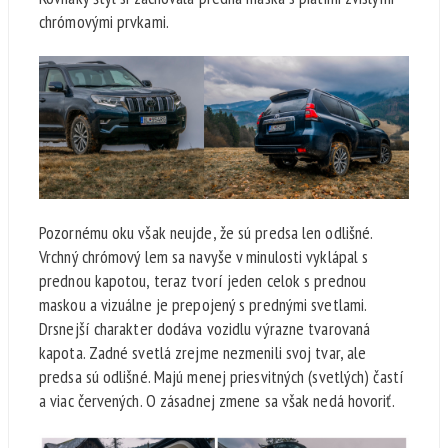
chrómovými prvkami.
Pozornému oku však neujde, že sú predsa len odlišné.
Vrchný chrómový lem sa navyše v minulosti vyklápal s
prednou kapotou, teraz tvorí jeden celok s prednou
maskou a vizuálne je prepojený s prednými svetlami.
Drsnejší charakter dodáva vozidlu výrazne tvarovaná
kapota. Zadné svetlá zrejme nezmenili svoj tvar, ale
predsa sú odlišné. Majú menej priesvitných (svetlých) častí
a viac červených. O zásadnej zmene sa však nedá hovoriť.