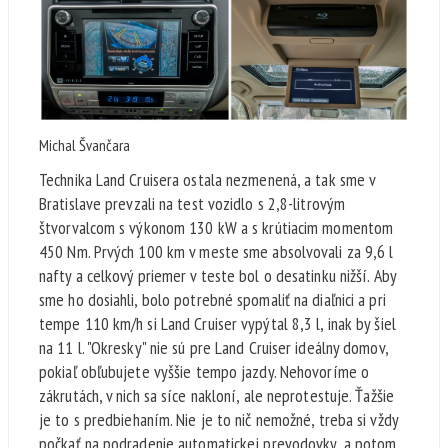
Michal Švančara
Technika Land Cruisera ostala nezmenená, a tak sme v
Bratislave prevzali na test vozidlo s 2,8-litrovým
štvorvalcom s výkonom 130 kW a s krútiacim momentom
450 Nm. Prvých 100 km v meste sme absolvovali za 9,6 l
nafty a celkový priemer v teste bol o desatinku nižší. Aby
sme ho dosiahli, bolo potrebné spomaliť na diaľnici a pri
tempe 110 km/h si Land Cruiser vypýtal 8,3 l, inak by šiel
na 11 l. "Okresky" nie sú pre Land Cruiser ideálny domov,
pokiaľ obľubujete vyššie tempo jazdy. Nehovoríme o
zákrutách, v nich sa síce nakloní, ale neprotestuje. Ťažšie
je to s predbiehaním. Nie je to nič nemožné, treba si vždy
počkať na podradenie automatickej prevodovky, a potom