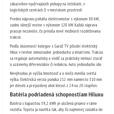
zákazníkov využívajúcich pickupy na letiskách, v
logistických centrách či v mestskom prostredí.
Prednú nápravu poháňa elektromotor s výkonom 80 kW,
zadnú silnejší motor s výkonom 128 kW. Každá náprava
pracuje nezávisle, čo prináša nové možnosti rozdeľovania
trakcie.
Podľa skúseností kolegov z Garáž TV pôsobí elektrický
Hilux v teréne mimoriadne jednoducho a intuitívne. Trakcia
sa reguluje automaticky a vodič sa prakticky nemusí starať
o uzávierky diferenciálov či redukciu. Auto jednoducho ide.
Nevýhodou je vyššia hmotnosť a o niečo menšia svetlá
výška. Elektrická verzia ponúka 212 mm namiesto 310 mm
pri dieseli a prejazdový uhol klesol z 24 na 20 stupňov.
Batéria podriadená schopnostiam Hiluxu
Batéria s kapacitou 59,2 kWh je uložená priamo v ráme
vozidla. Toyota ju navrhla tak, aby čo najmenej zasiahla do