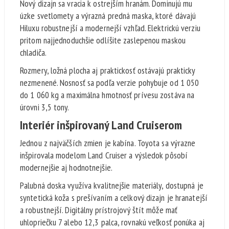
Nový dizajn sa vracia k ostrejším hranám. Dominujú mu
úzke svetlomety a výrazná predná maska, ktoré dávajú
Hiluxu robustnejší a modernejší vzhľad. Elektrickú verziu
pritom najjednoduchšie odlíšite zaslepenou maskou
chladiča.
Rozmery, ložná plocha aj praktickosť ostávajú prakticky
nezmenené. Nosnosť sa podľa verzie pohybuje od 1 050
do 1 060 kg a maximálna hmotnosť prívesu zostáva na
úrovni 3,5 tony.
Interiér inšpirovaný Land Cruiserom
Jednou z najväčších zmien je kabína. Toyota sa výrazne
inšpirovala modelom Land Cruiser a výsledok pôsobí
modernejšie aj hodnotnejšie.
Palubná doska využíva kvalitnejšie materiály, dostupná je
syntetická koža s prešívaním a celkový dizajn je hranatejší
a robustnejší. Digitálny prístrojový štít môže mať
uhlopriečku 7 alebo 12,3 palca, rovnakú veľkosť ponúka aj