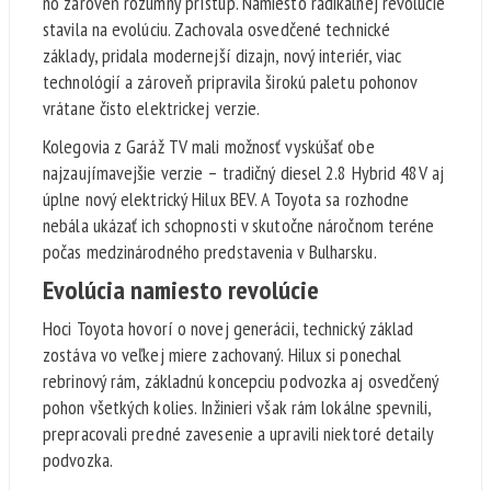
no zároveň rozumný prístup. Namiesto radikálnej revolúcie
stavila na evolúciu. Zachovala osvedčené technické
základy, pridala modernejší dizajn, nový interiér, viac
technológií a zároveň pripravila širokú paletu pohonov
vrátane čisto elektrickej verzie.
Kolegovia z Garáž TV mali možnosť vyskúšať obe
najzaujímavejšie verzie – tradičný diesel 2.8 Hybrid 48V aj
úplne nový elektrický Hilux BEV. A Toyota sa rozhodne
nebála ukázať ich schopnosti v skutočne náročnom teréne
počas medzinárodného predstavenia v Bulharsku.
Evolúcia namiesto revolúcie
Hoci Toyota hovorí o novej generácii, technický základ
zostáva vo veľkej miere zachovaný. Hilux si ponechal
rebrinový rám, základnú koncepciu podvozka aj osvedčený
pohon všetkých kolies. Inžinieri však rám lokálne spevnili,
prepracovali predné zavesenie a upravili niektoré detaily
podvozka.