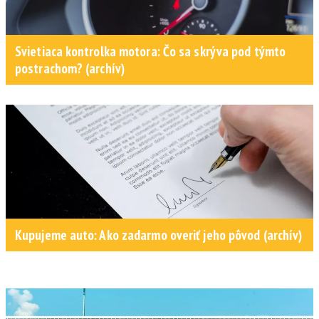
Svietiaca kontrolka motora: Čo sa skrýva pod týmto
postrachom? (archív)
Kupujeme auto: Ako zadarmo overiť jeho pôvod (archív)