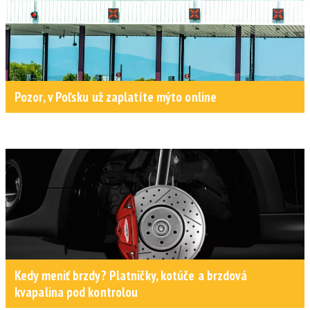
Pozor, v Poľsku už zaplatíte mýto online
Kedy meniť brzdy? Platničky, kotúče a brzdová
kvapalina pod kontrolou