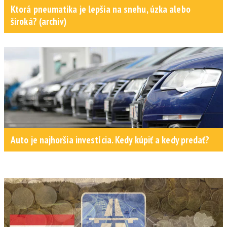
Ktorá pneumatika je lepšia na snehu, úzka alebo
široká? (archív)
Auto je najhoršia investícia. Kedy kúpiť a kedy predať?