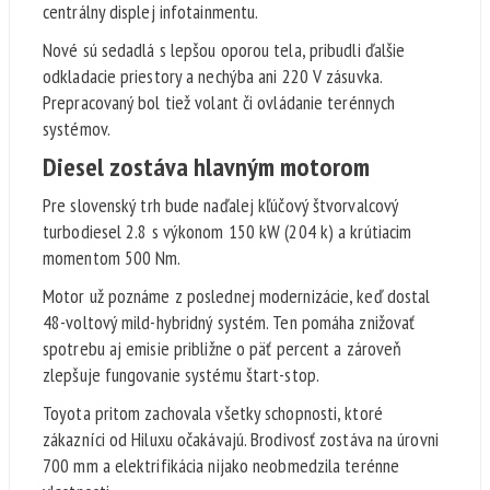
centrálny displej infotainmentu.
Nové sú sedadlá s lepšou oporou tela, pribudli ďalšie
odkladacie priestory a nechýba ani 220 V zásuvka.
Prepracovaný bol tiež volant či ovládanie terénnych
systémov.
Diesel zostáva hlavným motorom
Pre slovenský trh bude naďalej kľúčový štvorvalcový
turbodiesel 2.8 s výkonom 150 kW (204 k) a krútiacim
momentom 500 Nm.
Motor už poznáme z poslednej modernizácie, keď dostal
48-voltový mild-hybridný systém. Ten pomáha znižovať
spotrebu aj emisie približne o päť percent a zároveň
zlepšuje fungovanie systému štart-stop.
Toyota pritom zachovala všetky schopnosti, ktoré
zákazníci od Hiluxu očakávajú. Brodivosť zostáva na úrovni
700 mm a elektrifikácia nijako neobmedzila terénne