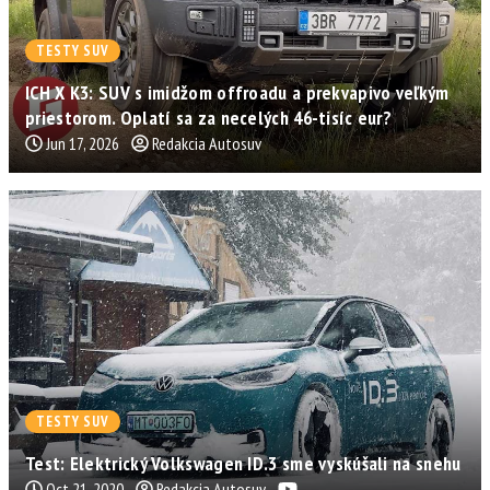
TESTY SUV
ICH X K3: SUV s imidžom offroadu a prekvapivo veľkým
priestorom. Oplatí sa za necelých 46-tisíc eur?
Jun 17, 2026
Redakcia Autosuv
TESTY SUV
Test: Elektrický Volkswagen ID.3 sme vyskúšali na snehu
Oct 21, 2020
Redakcia Autosuv