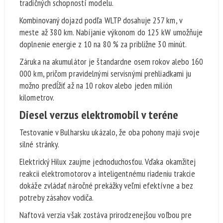
tradičných schopností modelu.
Kombinovaný dojazd podľa WLTP dosahuje 257 km, v
meste až 380 km. Nabíjanie výkonom do 125 kW umožňuje
doplnenie energie z 10 na 80 % za približne 30 minút.
Záruka na akumulátor je štandardne osem rokov alebo 160
000 km, pričom pravidelnými servisnými prehliadkami ju
možno predĺžiť až na 10 rokov alebo jeden milión
kilometrov.
Diesel verzus elektromobil v teréne
Testovanie v Bulharsku ukázalo, že oba pohony majú svoje
silné stránky.
Elektrický Hilux zaujme jednoduchosťou. Vďaka okamžitej
reakcii elektromotorov a inteligentnému riadeniu trakcie
dokáže zvládať náročné prekážky veľmi efektívne a bez
potreby zásahov vodiča.
Naftová verzia však zostáva prirodzenejšou voľbou pre