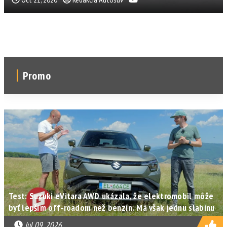
Promo
Test: Suzuki eVitara AWD ukázala, že elektromobil môže
byť lepším off-roadom než benzín. Má však jednu slabinu
Jul 09, 2026