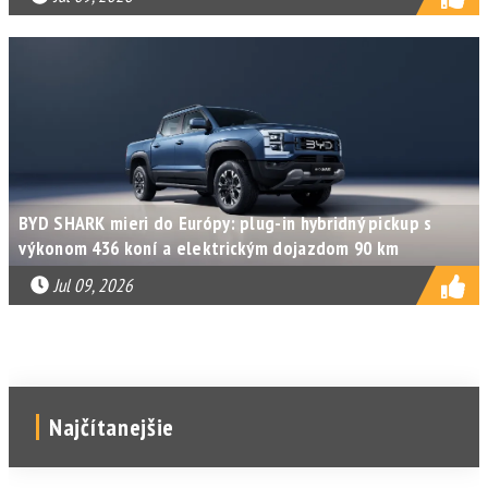
BYD SHARK mieri do Európy: plug-in hybridný pickup s
výkonom 436 koní a elektrickým dojazdom 90 km
Jul 09, 2026
Najčítanejšie