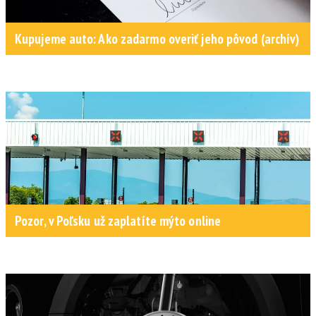
Kupujeme auto: Ako zadarmo overiť jeho pôvod (archív)
Pozor, v Poľsku už zaplatíte mýto online