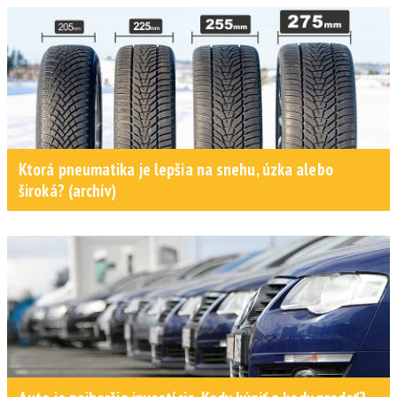
Ktorá pneumatika je lepšia na snehu, úzka alebo
široká? (archív)