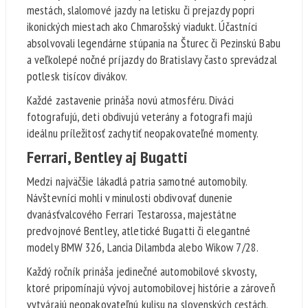
mestách, slalomové jazdy na letisku či prejazdy popri
ikonických miestach ako Chmarošský viadukt. Účastníci
absolvovali legendárne stúpania na Šturec či Pezinskú Babu
a veľkolepé nočné príjazdy do Bratislavy často sprevádzal
potlesk tisícov divákov.
Každé zastavenie prináša novú atmosféru. Diváci
fotografujú, deti obdivujú veterány a fotografi majú
ideálnu príležitosť zachytiť neopakovateľné momenty.
Ferrari, Bentley aj Bugatti
Medzi najväčšie lákadlá patria samotné automobily.
Návštevníci mohli v minulosti obdivovať dunenie
dvanásťvalcového Ferrari Testarossa, majestátne
predvojnové Bentley, atletické Bugatti či elegantné
modely BMW 326, Lancia Dilambda alebo Wikow 7/28.
Každý ročník prináša jedinečné automobilové skvosty,
ktoré pripomínajú vývoj automobilovej histórie a zároveň
vytvárajú neopakovateľnú kulisu na slovenských cestách.