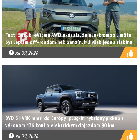
Test: Suzuki eVitara AWD ukázala, že elektromobil môže
byť lepším off-roadom než benzín. Má však jednu slabinu
Jul 09, 2026
BYD SHARK mieri do Európy: plug-in hybridný pickup s
výkonom 436 koní a elektrickým dojazdom 90 km
Jul 09, 2026