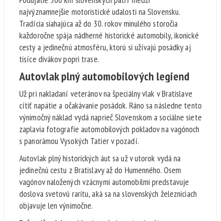
najvýznamnejšie motoristické udalosti na Slovensku.
Tradícia siahajúca až do 30. rokov minulého storočia
každoročne spája nádherné historické automobily, ikonické
cesty a jedinečnú atmosféru, ktorú si užívajú posádky aj
tisíce divákov popri trase.
Autovlak plný automobilových legiend
Už pri nakladaní veteránov na špeciálny vlak v Bratislave
cítiť napätie a očakávanie posádok. Ráno sa následne tento
výnimočný náklad vydá naprieč Slovenskom a sociálne siete
zaplavia fotografie automobilových pokladov na vagónoch
s panorámou Vysokých Tatier v pozadí.
Autovlak plný historických áut sa už v utorok vydá na
jedinečnú cestu z Bratislavy až do Humenného. Osem
vagónov naložených vzácnymi automobilmi predstavuje
doslova svetovú raritu, aká sa na slovenských železniciach
objavuje len výnimočne.