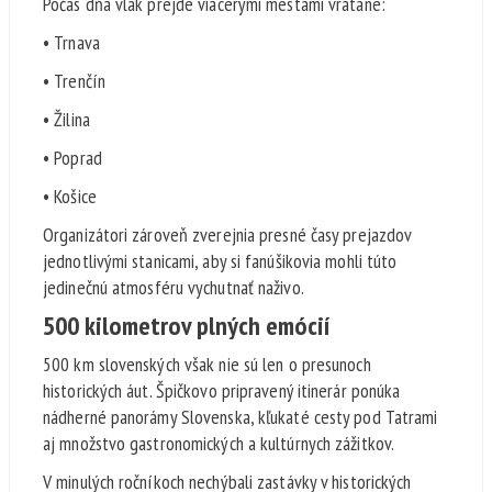
Počas dňa vlak prejde viacerými mestami vrátane:
• Trnava
• Trenčín
• Žilina
• Poprad
• Košice
Organizátori zároveň zverejnia presné časy prejazdov
jednotlivými stanicami, aby si fanúšikovia mohli túto
jedinečnú atmosféru vychutnať naživo.
500 kilometrov plných emócií
500 km slovenských však nie sú len o presunoch
historických áut. Špičkovo pripravený itinerár ponúka
nádherné panorámy Slovenska, kľukaté cesty pod Tatrami
aj množstvo gastronomických a kultúrnych zážitkov.
V minulých ročníkoch nechýbali zastávky v historických