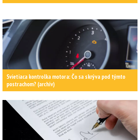
Svietiaca kontrolka motora: Čo sa skrýva pod týmto
postrachom? (archív)