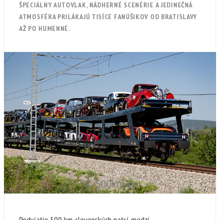
ŠPECIÁLNY AUTOVLAK, NÁDHERNÉ SCENÉRIE A JEDINEČNÁ
ATMOSFÉRA PRILÁKAJÚ TISÍCE FANÚŠIKOV OD BRATISLAVY
AŽ PO HUMENNÉ.
Podujatie 500 km slovenských patrí medzi