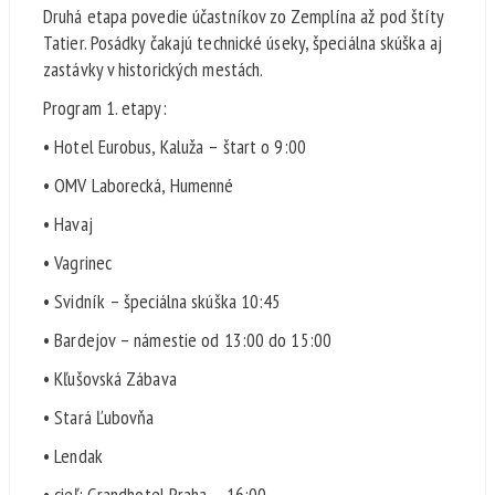
Druhá etapa povedie účastníkov zo Zemplína až pod štíty
Tatier. Posádky čakajú technické úseky, špeciálna skúška aj
zastávky v historických mestách.
Program 1. etapy:
• Hotel Eurobus, Kaluža – štart o 9:00
• OMV Laborecká, Humenné
• Havaj
• Vagrinec
• Svidník – špeciálna skúška 10:45
• Bardejov – námestie od 13:00 do 15:00
• Kľušovská Zábava
• Stará Ľubovňa
• Lendak
• cieľ: Grandhotel Praha – 16:00