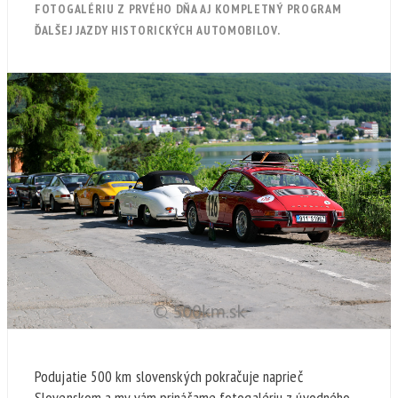
FOTOGALÉRIU Z PRVÉHO DŇA AJ KOMPLETNÝ PROGRAM
ĎALŠEJ JAZDY HISTORICKÝCH AUTOMOBILOV.
Podujatie 500 km slovenských pokračuje naprieč
Slovenskom a my vám prinášame fotogalériu z úvodného