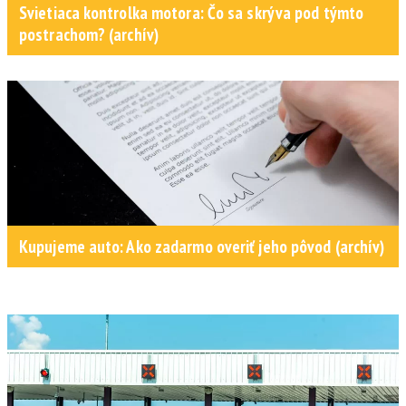
Svietiaca kontrolka motora: Čo sa skrýva pod týmto
postrachom? (archív)
Kupujeme auto: Ako zadarmo overiť jeho pôvod (archív)