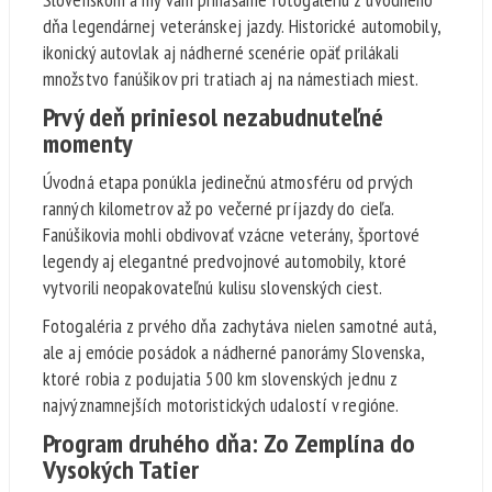
dňa legendárnej veteránskej jazdy. Historické automobily,
ikonický autovlak aj nádherné scenérie opäť prilákali
množstvo fanúšikov pri tratiach aj na námestiach miest.
Prvý deň priniesol nezabudnuteľné
momenty
Úvodná etapa ponúkla jedinečnú atmosféru od prvých
ranných kilometrov až po večerné príjazdy do cieľa.
Fanúšikovia mohli obdivovať vzácne veterány, športové
legendy aj elegantné predvojnové automobily, ktoré
vytvorili neopakovateľnú kulisu slovenských ciest.
Fotogaléria z prvého dňa zachytáva nielen samotné autá,
ale aj emócie posádok a nádherné panorámy Slovenska,
ktoré robia z podujatia 500 km slovenských jednu z
najvýznamnejších motoristických udalostí v regióne.
Program druhého dňa: Zo Zemplína do
Vysokých Tatier