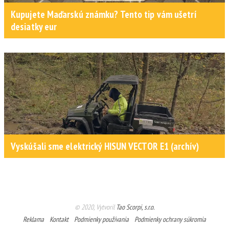
Kupujete Maďarskú známku? Tento tip vám ušetrí
desiatky eur
Vyskúšali sme elektrický HISUN VECTOR E1 (archív)
© 2020, Vytvoril
Tao Scorpi, s.r.o.
Reklama
Kontakt
Podmienky používania
Podmienky ochrany súkromia