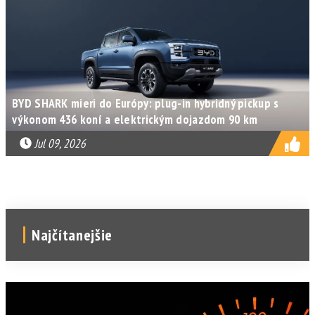
BYD SHARK mieri do Európy: plug-in hybridný pickup s
výkonom 436 koní a elektrickým dojazdom 90 km
Jul 09, 2026
Najčítanejšie