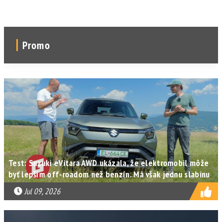
Promo
Test: Suzuki eVitara AWD ukázala, že elektromobil môže
byť lepším off-roadom než benzín. Má však jednu slabinu
Jul 09, 2026