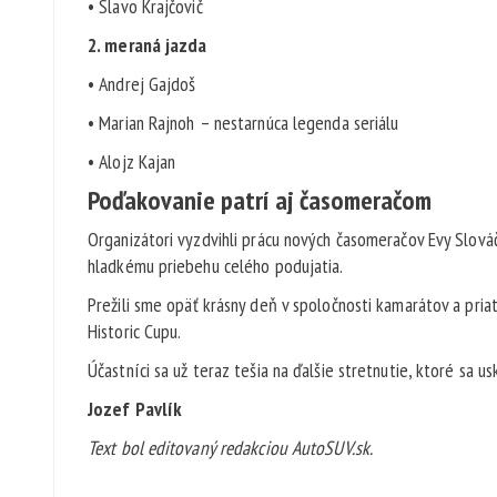
• Slavo Krajčovič
2. meraná jazda
• Andrej Gajdoš
• Marian Rajnoh – nestarnúca legenda seriálu
• Alojz Kajan
Poďakovanie patrí aj časomeračom
Organizátori vyzdvihli prácu nových časomeračov Evy Slováčk
hladkému priebehu celého podujatia.
Prežili sme opäť krásny deň v spoločnosti kamarátov a pria
Historic Cupu.
Účastníci sa už teraz tešia na ďalšie stretnutie, ktoré sa us
Jozef Pavlík
Text bol editovaný redakciou AutoSUV.sk.