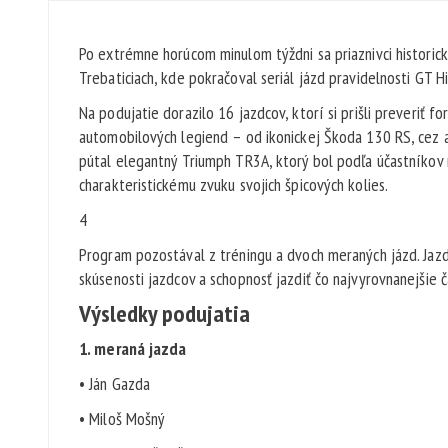
Po extrémne horúcom minulom týždni sa priaznivci historick
Trebaticiach, kde pokračoval seriál jázd pravidelnosti GT Hi
Na podujatie dorazilo 16 jazdcov, ktorí si prišli preveriť f
automobilových legiend – od ikonickej Škoda 130 RS, cez 
pútal elegantný Triumph TR3A, ktorý bol podľa účastníkov n
charakteristickému zvuku svojich špicových kolies.
4
Program pozostával z tréningu a dvoch meraných jázd. Jazdy
skúsenosti jazdcov a schopnosť jazdiť čo najvyrovnanejšie č
Výsledky podujatia
1. meraná jazda
• Ján Gazda
• Miloš Mošný