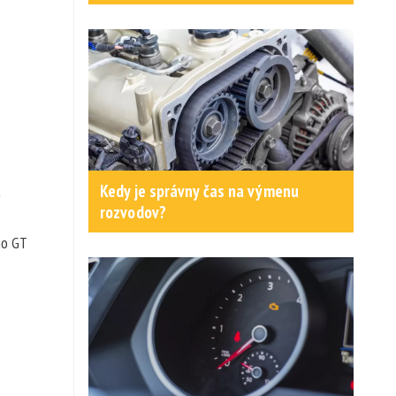
k
Kedy je správny čas na výmenu
rozvodov?
ho GT