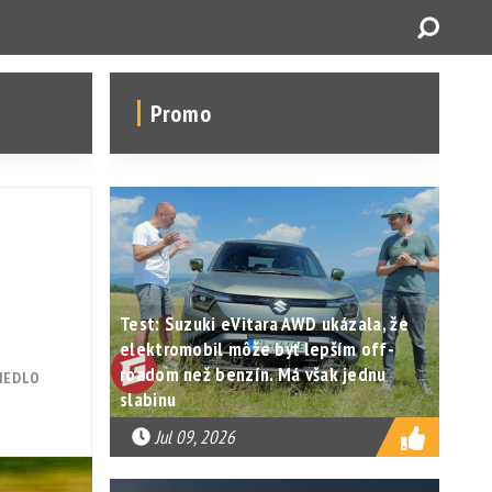
Promo
Test: Suzuki eVitara AWD ukázala, že
elektromobil môže byť lepším off-
roadom než benzín. Má však jednu
IEDLO
slabinu
Jul 09, 2026