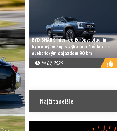
BYD SHARK mieri do Európy: plug-in
hybridný pickup s výkonom 436 koní a
elektrickým dojazdom 90 km
Jul 09, 2026
Najčítanejšie