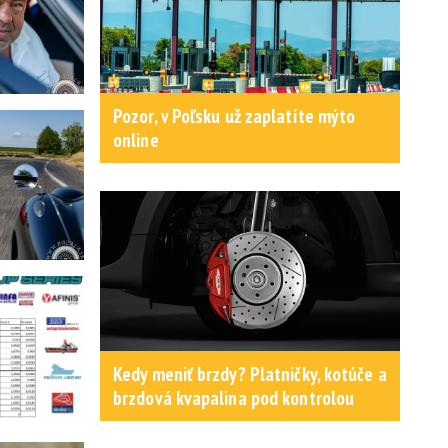
Pozor, v Poľsku už zaplatíte mýto
online
Kedy meniť brzdy? Platničky, kotúče a
brzdová kvapalina pod kontrolou