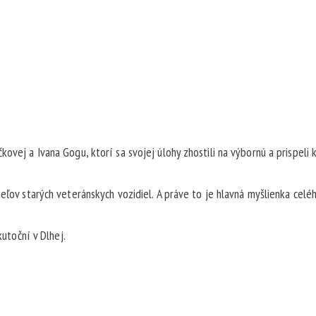
ovej a Ivana Gogu, ktorí sa svojej úlohy zhostili na výbornú a prispeli 
teľov starých veteránskych vozidiel. A práve to je hlavná myšlienka celé
kutoční v Dlhej.