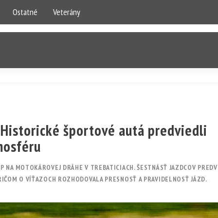
Ostatné
Veterány
 Historické športové autá predviedli
mosféru
P NA MOTOKÁROVEJ DRÁHE V TREBATICIACH. ŠESTNÁSŤ JAZDCOV PREDV
RIČOM O VÍŤAZOCH ROZHODOVALA PRESNOSŤ A PRAVIDELNOSŤ JÁZD.