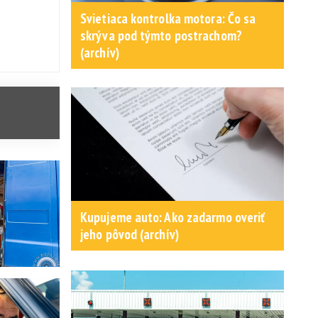
Svietiaca kontrolka motora: Čo sa
skrýva pod týmto postrachom?
(archív)
Kupujeme auto: Ako zadarmo overiť
jeho pôvod (archív)