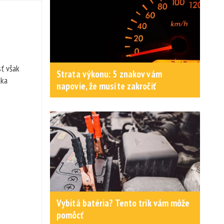
sť však
Strata výkonu: 5 znakov vám
aka
napovie, že musíte zakročiť
Vybitá batéria? Tento trik vám môže
pomôcť