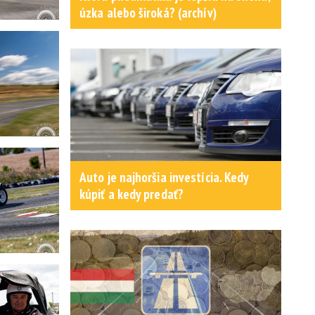
úzka alebo široká? (archív)
Auto je najhoršia investícia. Kedy
kúpiť a kedy predať?