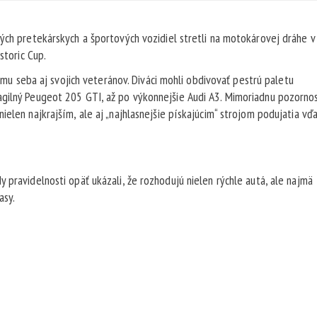
ých pretekárskych a športových vozidiel stretli na motokárovej dráhe v
storic Cup.
ormu seba aj svojich veteránov. Diváci mohli obdivovať pestrú paletu
agilný Peugeot 205 GTI, až po výkonnejšie Audi A3. Mimoriadnu pozorno
ielen najkrajším, ale aj „najhlasnejšie pískajúcim“ strojom podujatia vď
 pravidelnosti opäť ukázali, že rozhodujú nielen rýchle autá, ale najmä
asy.