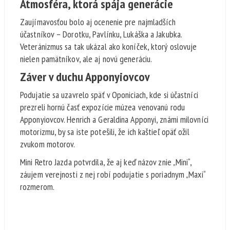
Atmosféra, ktorá spája generácie
Zaujímavosťou bolo aj ocenenie pre najmladších
účastníkov – Dorotku, Pavlínku, Lukáška a Jakubka.
Veteránizmus sa tak ukázal ako koníček, ktorý oslovuje
nielen pamätníkov, ale aj novú generáciu.
Záver v duchu Apponyiovcov
Podujatie sa uzavrelo späť v Oponiciach, kde si účastníci
prezreli hornú časť expozície múzea venovanú rodu
Apponyiovcov. Henrich a Geraldina Apponyi, známi milovníci
motorizmu, by sa iste potešili, že ich kaštieľ opäť ožil
zvukom motorov.
Mini Retro Jazda potvrdila, že aj keď názov znie „Mini“,
záujem verejnosti z nej robí podujatie s poriadnym „Maxi“
rozmerom.