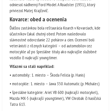
odniesol nádherný Ford Model A Roadster (1931), ktorý
priviezol Matej Krajčovič.
Kovarce: obed a ocenenia
Ďalšou zastávkou bola reštaurácia Koarch v Kovarciach, kde
účastníkov čakal chutný obed. Potom nasledovalo
slávnostné odovzdanie 22 pohárov a cien. Ocenení boli
veteránisti z rôznych kategórií – od automobilov cez
motocykle až po špeciálne tituly ako najkrajšie služobné
vozidlo či najkrajší youngtimer.
Víťazmi sa stali napríklad:
• automobily: 1. miesto – Škoda Felicia (p. Hanis)
• motocykle: 1. miesto – Jawa 350 Automatic (p. Michalec)
• špeciálne kategórie: Ariel VB 600 (najkrajší motocykel),
Mazda MX-5 (najkrajší youngtimer), VW Chrobák či hasičská
Tatra 613.