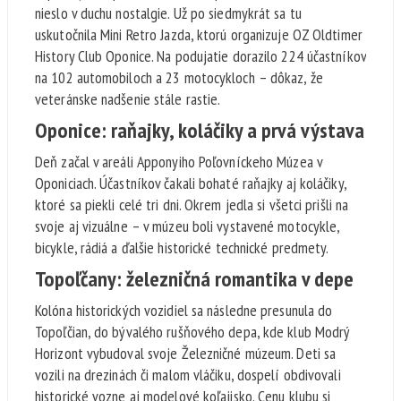
nieslo v duchu nostalgie. Už po siedmykrát sa tu
uskutočnila Mini Retro Jazda, ktorú organizuje OZ Oldtimer
History Club Oponice. Na podujatie dorazilo 224 účastníkov
na 102 automobiloch a 23 motocykloch – dôkaz, že
veteránske nadšenie stále rastie.
Oponice: raňajky, koláčiky a prvá výstava
Deň začal v areáli Apponyiho Poľovníckeho Múzea v
Oponiciach. Účastníkov čakali bohaté raňajky aj koláčiky,
ktoré sa piekli celé tri dni. Okrem jedla si všetci prišli na
svoje aj vizuálne – v múzeu boli vystavené motocykle,
bicykle, rádiá a ďalšie historické technické predmety.
Topoľčany: železničná romantika v depe
Kolóna historických vozidiel sa následne presunula do
Topoľčian, do bývalého rušňového depa, kde klub Modrý
Horizont vybudoval svoje Železničné múzeum. Deti sa
vozili na drezinách či malom vláčiku, dospelí obdivovali
historické vozne aj modelové koľajisko. Cenu klubu si