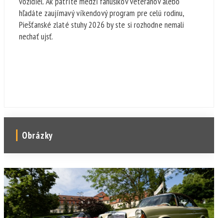
vozidiel. Ak patríte medzi fanúšikov veteránov alebo
hľadáte zaujímavý víkendový program pre celú rodinu,
Piešťanské zlaté stuhy 2026 by ste si rozhodne nemali
nechať ujsť.
Obrázky