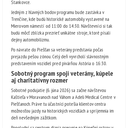
Stankovce.
Jedným z hlavných bodov programu bude zastávka v
Trenčíne, kde budú historické automobily vystavené na
Mierovom námestí od 11:00 do 14:30. Návštevníci si tak
budú môcť zblízka prezrieť unikátne stroje, ktoré písali
dejiny automobilizmu.
Po návrate do Piešťan sa veterány predstavia počas
prejazdu pešou zónou. Celý deň vyvrcholí slávnostným
predstavením vozidiel pred pivárňou Astória o 16:30.
Sobotný program spojí veterány, kúpele
aj charitatívny rozmer
Sobotné podujatie (6. júna 2026) sa začne návštevou
Kaštieľa v Moravanoch nad Váhom a Adeli Medical Centre v
Piešťanoch. Práve tu účastníci potešia klientov centra
možnosťou jazdy na historických vozidlách a spríjemnia im
deň nevšedným zážitkom.
Popoludní sa centrum diania presunie na Kúpeľný ostrov v