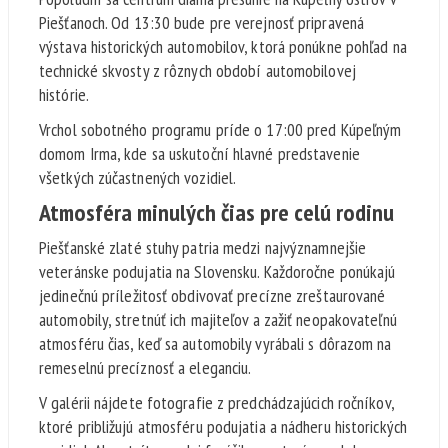
Piešťanoch. Od 13:30 bude pre verejnosť pripravená
výstava historických automobilov, ktorá ponúkne pohľad na
technické skvosty z rôznych období automobilovej
histórie.
Vrchol sobotného programu príde o 17:00 pred Kúpeľným
domom Irma, kde sa uskutoční hlavné predstavenie
všetkých zúčastnených vozidiel.
Atmosféra minulých čias pre celú rodinu
Piešťanské zlaté stuhy patria medzi najvýznamnejšie
veteránske podujatia na Slovensku. Každoročne ponúkajú
jedinečnú príležitosť obdivovať precízne zreštaurované
automobily, stretnúť ich majiteľov a zažiť neopakovateľnú
atmosféru čias, keď sa automobily vyrábali s dôrazom na
remeselnú precíznosť a eleganciu.
V galérii nájdete fotografie z predchádzajúcich ročníkov,
ktoré približujú atmosféru podujatia a nádheru historických