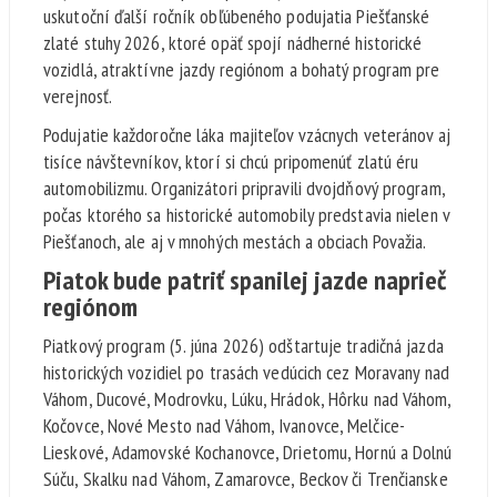
uskutoční ďalší ročník obľúbeného podujatia Piešťanské
zlaté stuhy 2026, ktoré opäť spojí nádherné historické
vozidlá, atraktívne jazdy regiónom a bohatý program pre
verejnosť.
Podujatie každoročne láka majiteľov vzácnych veteránov aj
tisíce návštevníkov, ktorí si chcú pripomenúť zlatú éru
automobilizmu. Organizátori pripravili dvojdňový program,
počas ktorého sa historické automobily predstavia nielen v
Piešťanoch, ale aj v mnohých mestách a obciach Považia.
Piatok bude patriť spanilej jazde naprieč
regiónom
Piatkový program (5. júna 2026) odštartuje tradičná jazda
historických vozidiel po trasách vedúcich cez Moravany nad
Váhom, Ducové, Modrovku, Lúku, Hrádok, Hôrku nad Váhom,
Kočovce, Nové Mesto nad Váhom, Ivanovce, Melčice-
Lieskové, Adamovské Kochanovce, Drietomu, Hornú a Dolnú
Súču, Skalku nad Váhom, Zamarovce, Beckov či Trenčianske