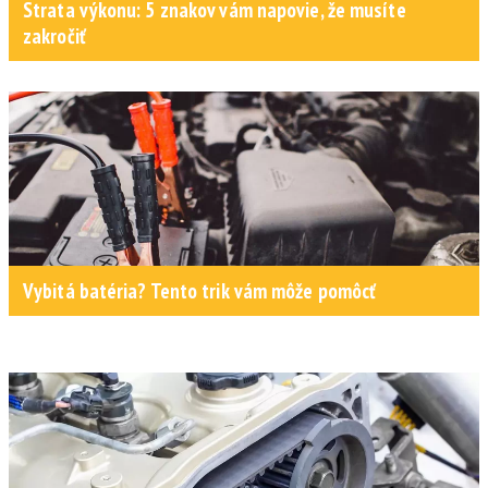
Strata výkonu: 5 znakov vám napovie, že musíte
zakročiť
Vybitá batéria? Tento trik vám môže pomôcť