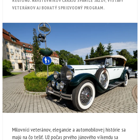
REGIÓNU. NÁVŠTEVNÍKOV ČAKAJÚ SPANILÉ JAZDY, VÝSTAVY
VETERÁNOV AJ BOHATÝ SPRIEVODNÝ PROGRAM.
Milovníci veteránov, elegancie a automobilovej histórie sa
majú na čo tešiť. Už počas prvého júnového víkendu sa