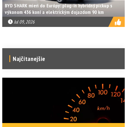
BYD SHARK mieri do Európy: plug-in hybridný pickup s
výkonom 436 koní a elektrickým dojazdom 90 km
Jul 09, 2026
Najčítanejšie