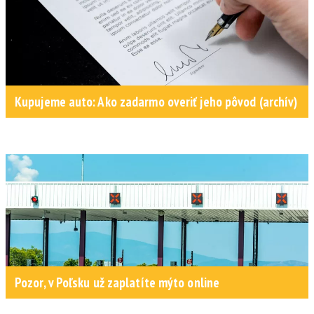
Kupujeme auto: Ako zadarmo overiť jeho pôvod (archív)
Pozor, v Poľsku už zaplatíte mýto online