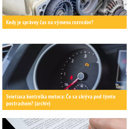
Kedy je správny čas na výmenu rozvodov?
Svietiaca kontrolka motora: Čo sa skrýva pod týmto
postrachom? (archív)