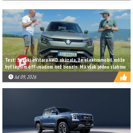
Test: Suzuki eVitara AWD ukázala, že elektromobil môže
byť lepším off-roadom než benzín. Má však jednu slabinu
Jul 09, 2026