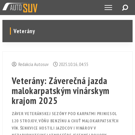
Veterány
Redakcia Autosuv
2025.10.16, 04:55
Veterány: Záverečná jazda
malokarpatským vinárskym
krajom 2025
ZÁVER VETERÁNSKEJ SEZÓNY POD KARPATMI PRINIESOL
120 STROJOV, VÔŇU BENZÍNU A CHUŤ MALOKARPATSKÝCH
VÍN. ŠENKVICE HOSTILI JAZDCOV I VINÁROV V