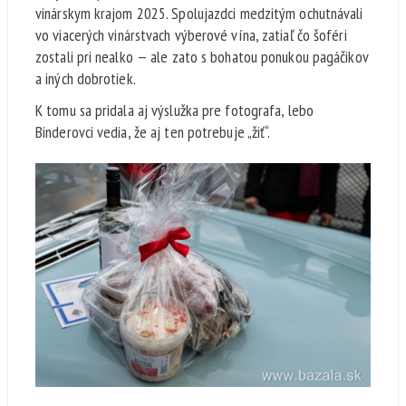
vinárskym krajom 2025. Spolujazdci medzitým ochutnávali
vo viacerých vinárstvach výberové vína, zatiaľ čo šoféri
zostali pri nealko — ale zato s bohatou ponukou pagáčikov
a iných dobrotiek.
K tomu sa pridala aj výslužka pre fotografa, lebo
Binderovci vedia, že aj ten potrebuje „žiť“.