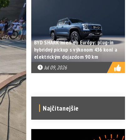
BYD SHARK mieri do Európy: plug-in
hybridný pickup s výkonom 436 koní a
elektrickým dojazdom 90 km
Jul 09, 2026
Najčítanejšie