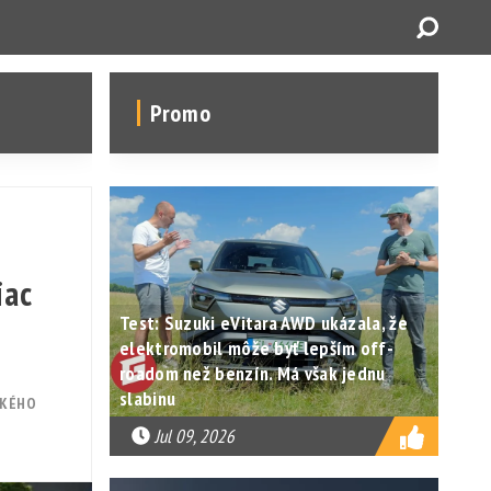
Promo
iac
Test: Suzuki eVitara AWD ukázala, že
elektromobil môže byť lepším off-
roadom než benzín. Má však jednu
slabinu
SKÉHO
Jul 09, 2026