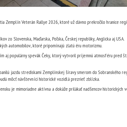
ia Zemplín Veterán Rallye 2026, ktoré už dávno prekročilo hranice reg
kov zo Slovenska, Maďarska, Poľska, Českej republiky, Anglicka aj USA.
ckých automobilov, ktoré pripomínajú zlatú éru motorizmu.
ím aj populárny spevák Čeky, ktorý vytvoril príjemnú atmosféru pred š
 spanilú jazdu strediskami Zemplínskej šíravy smerom do Sobranského reg
udú môcť návštevníci historické vozidlá prezrieť zblízka.
ensku je mimoriadne aktívna a dokáže prilákať nadšencov historických vo