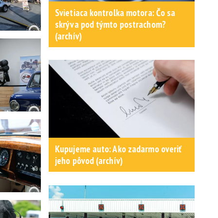
Svietiaca kontrolka motora: Čo sa
skrýva pod týmto postrachom?
(archív)
Kupujeme auto: Ako zadarmo overiť
jeho pôvod (archív)