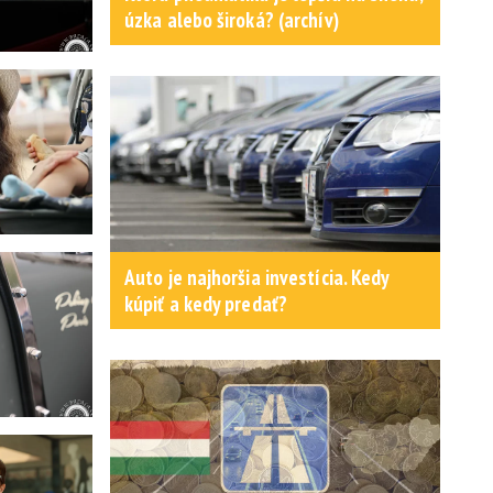
úzka alebo široká? (archív)
Auto je najhoršia investícia. Kedy
kúpiť a kedy predať?