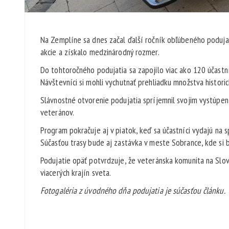
Na Zemplíne sa dnes začal ďalší ročník obľúbeného podujat
akcie a získalo medzinárodný rozmer.
Do tohtoročného podujatia sa zapojilo viac ako 120 účastní
Návštevníci si mohli vychutnať prehliadku množstva histori
Slávnostné otvorenie podujatia spríjemnil svojim vystúpen
veteránov.
Program pokračuje aj v piatok, keď sa účastníci vydajú na
Súčasťou trasy bude aj zastávka v meste Sobrance, kde si b
Podujatie opäť potvrdzuje, že veteránska komunita na Slov
viacerých krajín sveta.
Fotogaléria z úvodného dňa podujatia je súčasťou článku.