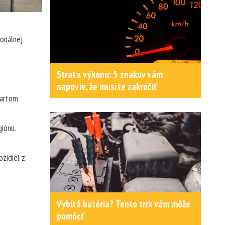
ionálnej
Strata výkonu: 5 znakov vám
napovie, že musíte zakročiť
tartom
iónu.
zidiel z
Vybitá batéria? Tento trik vám môže
pomôcť