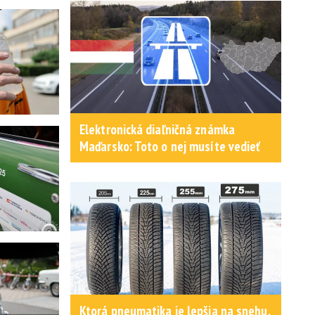
Elektronická diaľničná známka
Maďarsko: Toto o nej musíte vedieť
Ktorá pneumatika je lepšia na snehu,