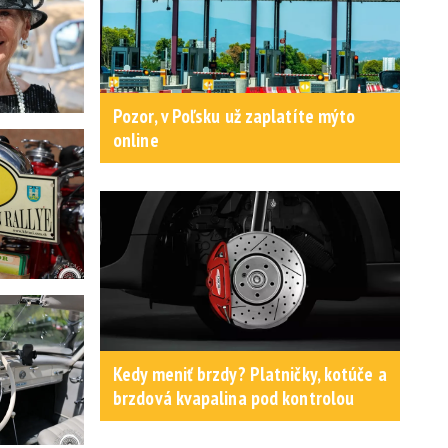
Pozor, v Poľsku už zaplatíte mýto
online
Kedy meniť brzdy? Platničky, kotúče a
brzdová kvapalina pod kontrolou