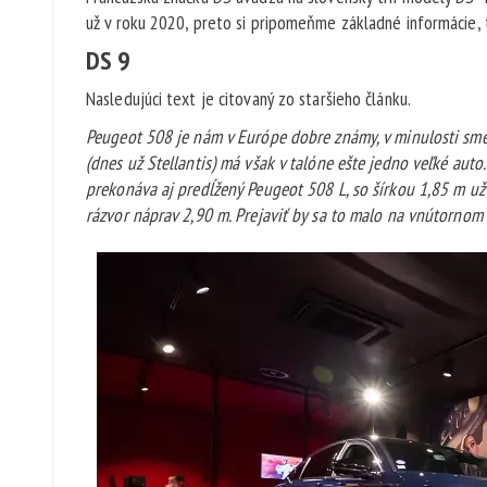
už v roku 2020, preto si pripomeňme základné informácie, t
DS 9
Nasledujúci text je citovaný zo staršieho článku.
Peugeot 508 je nám v Európe dobre známy, v minulosti sme u
(dnes už Stellantis) má však v talóne ešte jedno veľké aut
prekonáva aj predĺžený Peugeot 508 L, so šírkou 1,85 m u
rázvor náprav 2,90 m. Prejaviť by sa to malo na vnútornom 