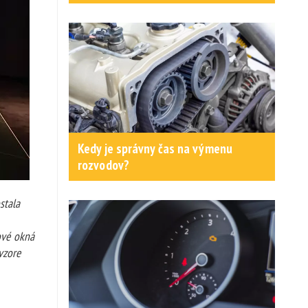
Kedy je správny čas na výmenu
rozvodov?
stala
ové okná
vzore