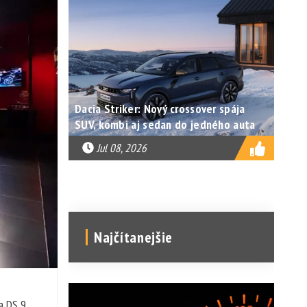
Dacia Striker: Nový crossover spája
SUV, kombi aj sedan do jedného auta
Jul 08, 2026
Najčítanejšie
a DS 9