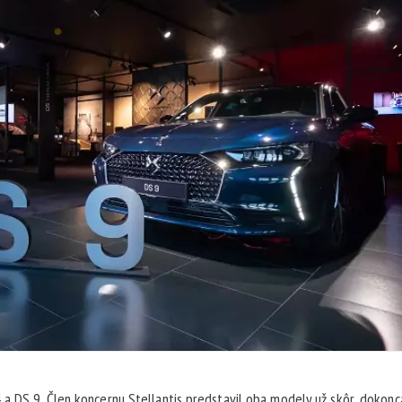
a DS 9. Člen koncernu Stellantis predstavil oba modely už skôr, dokonc