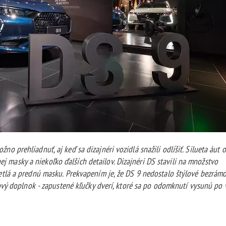
prehliadnuť, aj keď sa dizajnéri vozidlá snažili odlíšiť. Silueta áut o
nej masky a niekoľko ďalších detailov. Dizajnéri DS stavili na množstvo
tlá a prednú masku. Prekvapením je, že DS 9 nedostalo štýlové bezrám
vý doplnok - zapustené kľučky dverí, ktoré sa po odomknutí vysunú po 