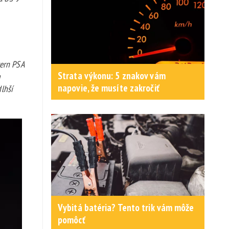
cern PSA
Strata výkonu: 5 znakov vám
napovie, že musíte zakročiť
lhší
Vybitá batéria? Tento trik vám môže
pomôcť