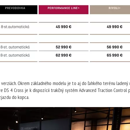
h verziách. Okrem základného modelu je to aj do ľahkého terénu ladený
re DS 4 Cross je k dispozícii trakčný systém Advanced Traction Control 
ozjazdu do kopca.