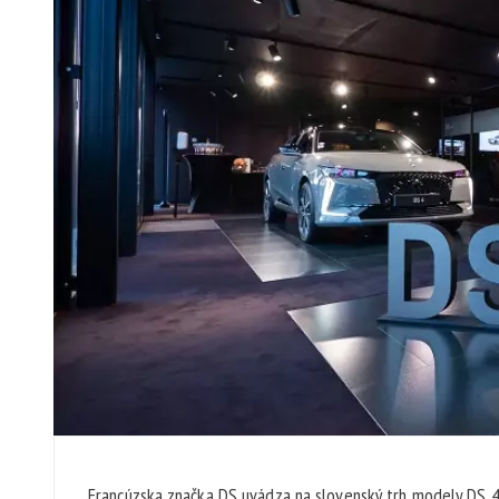
Francúzska značka DS uvádza na slovenský trh modely DS 4 