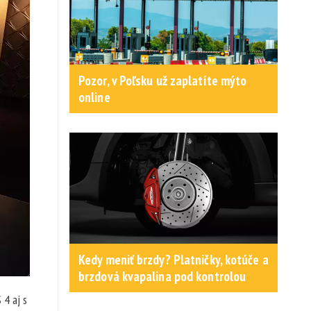
Pozor, v Poľsku už zaplatíte mýto
online
Kedy meniť brzdy? Platničky, kotúče a
brzdová kvapalina pod kontrolou
 4 aj s