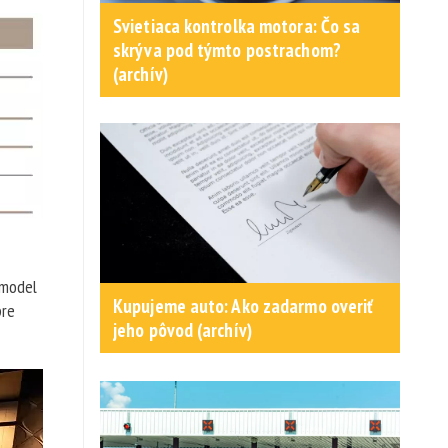
Svietiaca kontrolka motora: Čo sa
skrýva pod týmto postrachom?
(archív)
 model
Kupujeme auto: Ako zadarmo overiť
pre
jeho pôvod (archív)