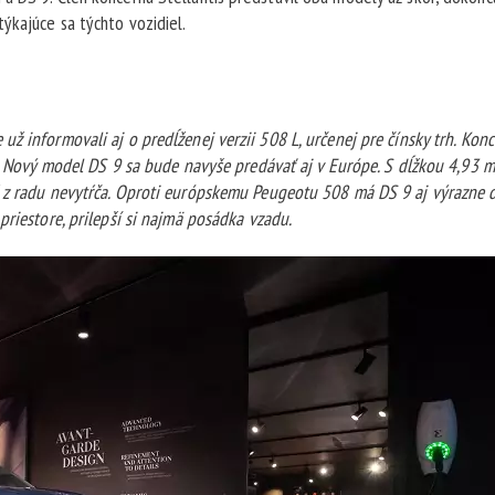
ýkajúce sa týchto vozidiel.
ž informovali aj o predĺženej verzii 508 L, určenej pre čínsky trh. Kon
o. Nový model DS 9 sa bude navyše predávať aj v Európe. S dĺžkou 4,93 m
ž z radu nevytŕča. Oproti európskemu Peugeotu 508 má DS 9 aj výrazne d
priestore, prilepší si najmä posádka vzadu.