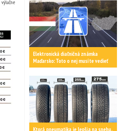
 výlučne
Elektronická diaľničná známka
Maďarsko: Toto o nej musíte vedieť
Ktorá pneumatika je lepšia na snehu,