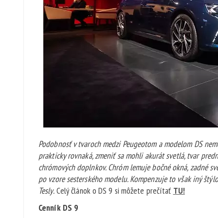
Podobnosť v tvaroch medzi Peugeotom a modelom DS nemožno 
prakticky rovnaká, zmeniť sa mohli akurát svetlá, tvar pred
chrómových doplnkov. Chróm lemuje bočné okná, zadné sve
po vzore sesterského modelu. Kompenzuje to však iný štýlo
Tesly.
Celý článok o DS 9 si môžete prečítať
TU!
Cenník DS 9