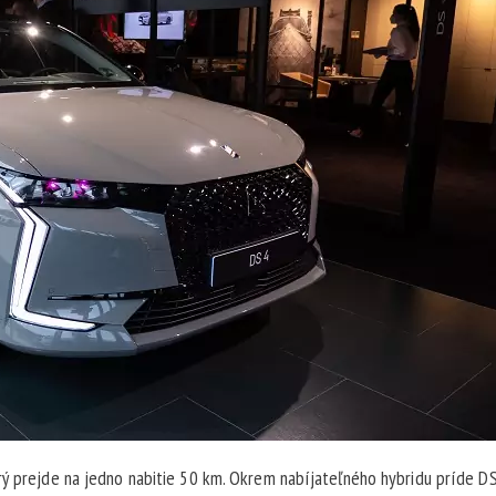
rý prejde na jedno nabitie 50 km. Okrem nabíjateľného hybridu príde DS