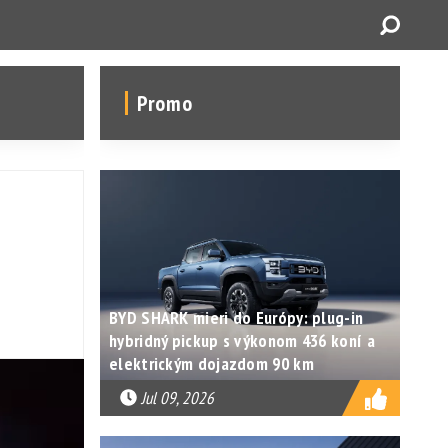
Promo
BYD SHARK mieri do Európy: plug-in
hybridný pickup s výkonom 436 koní a
elektrickým dojazdom 90 km
Jul 09, 2026