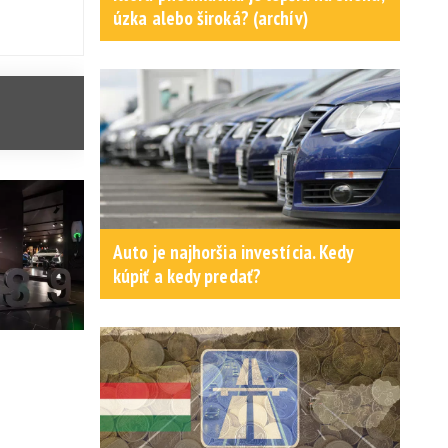
úzka alebo široká? (archív)
Auto je najhoršia investícia. Kedy
kúpiť a kedy predať?