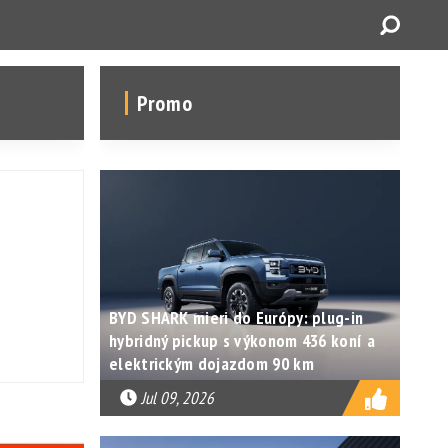
Promo
BYD SHARK mieri do Európy: plug-in
hybridný pickup s výkonom 436 koní a
elektrickým dojazdom 90 km
Jul 09, 2026