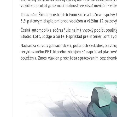
vozidle a prototyp už mali možnosť vyskúšať novinári - vid
Teraz nám Škoda prostredníctvom skice a tlačovej správy bl
5,3-palcovým displejom pred vodičom a väčším 13-palcovým
Česká automobilka zdôrazňuje najmä vysoký podiel použitých
Studio, Loft, Lodge a Suite. Napríklad pre interiér Loft zvo
Nachádza sa vo výplniach dverí, poťahoch sedadiel, prístro
recyklovaného PET, ktorého zdrojom sú napríklad plastové 
oblečenia. Zmes vlákien prechádza spracovaním bez chemi