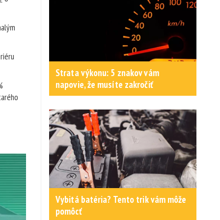
malým
riéru
Strata výkonu: 5 znakov vám
napovie, že musíte zakročiť
%
tarého
Vybitá batéria? Tento trik vám môže
pomôcť