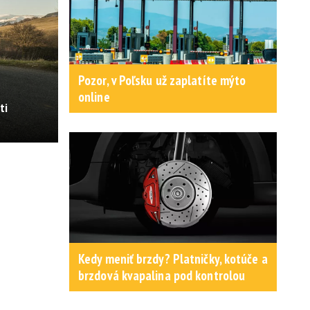
Pozor, v Poľsku už zaplatíte mýto
online
ti
Kedy meniť brzdy? Platničky, kotúče a
brzdová kvapalina pod kontrolou