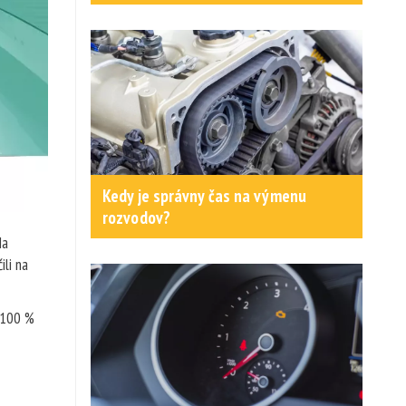
Kedy je správny čas na výmenu
rozvodov?
Na
ili na
 100 %