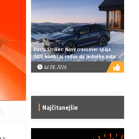
Dacia Striker: Nový crossover spája
SUV, kombi aj sedan do jedného auta
Jul 08, 2026
Najčítanejšie
e
o