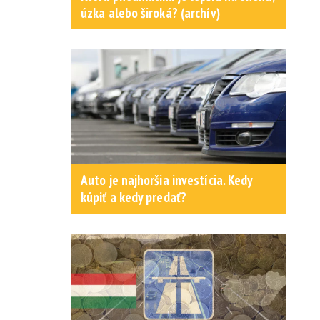
úzka alebo široká? (archív)
Auto je najhoršia investícia. Kedy
kúpiť a kedy predať?