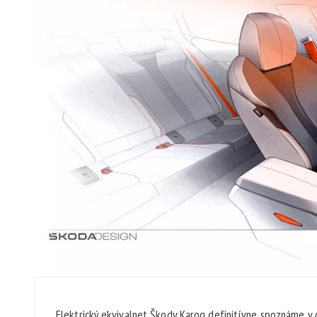
Elektrický ekvivalnet Škody Karoq definitívne spoznáme v 