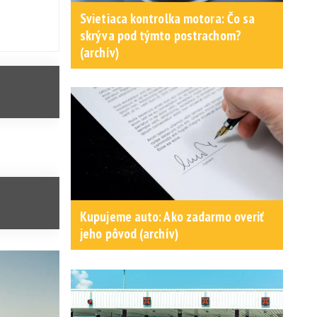
Svietiaca kontrolka motora: Čo sa
skrýva pod týmto postrachom?
(archív)
Kupujeme auto: Ako zadarmo overiť
jeho pôvod (archív)