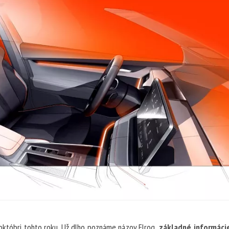
októbri tohto roku. Už dlho poznáme názov Elroq,
základné informáci