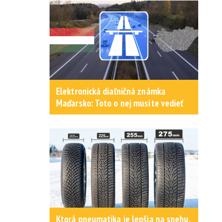
Elektronická diaľničná známka
Maďarsko: Toto o nej musíte vedieť
Ktorá pneumatika je lepšia na snehu,