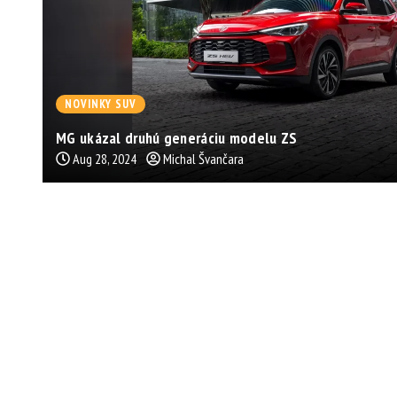
NOVINKY SUV
MG ukázal druhú generáciu modelu ZS
Aug 28, 2024
Michal Švančara