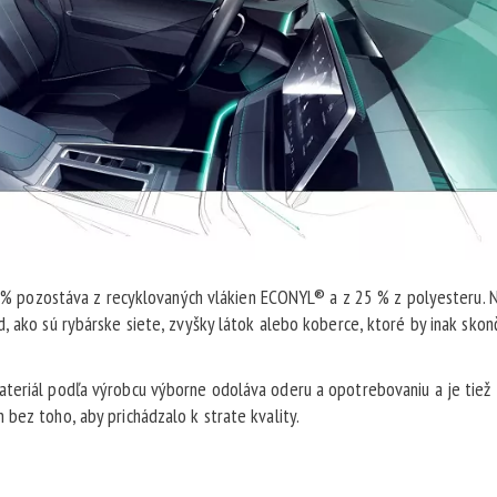
75 % pozostáva z recyklovaných vlákien ECONYL® a z 25 % z polyesteru. 
 ako sú rybárske siete, zvyšky látok alebo koberce, ktoré by inak skonč
ateriál podľa výrobcu výborne odoláva oderu a opotrebovaniu a je tiež
bez toho, aby prichádzalo k strate kvality.