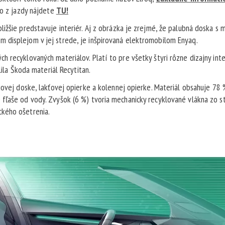
eo z jazdy nájdete
TU!
ižšie predstavuje interiér. Aj z obrázka je zrejmé, že palubná doska s 
 displejom v jej strede, je inšpirovaná elektromobilom Enyaq.
 recyklovaných materiálov. Platí to pre všetky štyri rôzne dizajny inte
lila Škoda materiál Recytitan.
jovej doske, lakťovej opierke a kolennej opierke. Materiál obsahuje 78 
fľaše od vody. Zvyšok (6 %) tvoria mechanicky recyklované vlákna zo s
ckého ošetrenia.