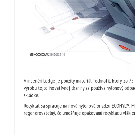
V interiéri Lodge je použitý materiál Technofil, ktorý zo 
výrobu tejto inovatívnej tkaniny sa používa nylonový odpad,
skládke.
Recyklát sa spracuje na novú nylonovú priadzu ECONYL®. M
regenerovateľný, čo umožňuje opakovanú recykláciu vlákien 