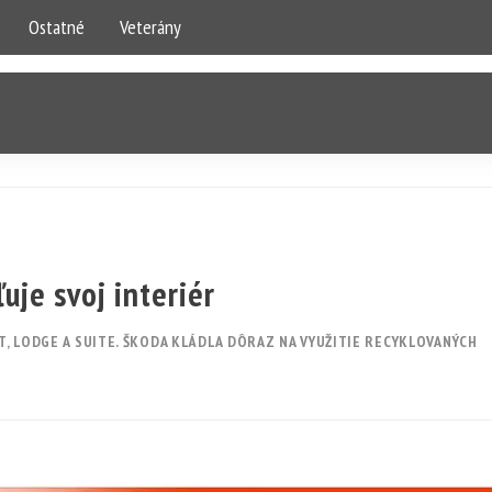
Ostatné
Veterány
uje svoj interiér
FT, LODGE A SUITE. ŠKODA KLÁDLA DÔRAZ NA VYUŽITIE RECYKLOVANÝCH