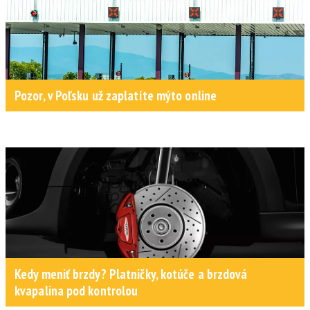
Pozor, v Poľsku už zaplatíte mýto online
Kedy meniť brzdy? Platničky, kotúče a brzdová
kvapalina pod kontrolou