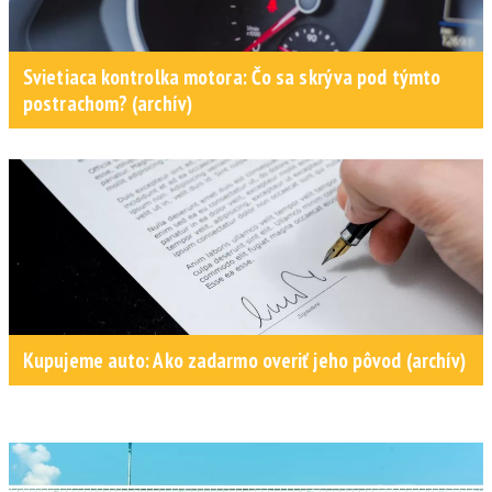
Svietiaca kontrolka motora: Čo sa skrýva pod týmto
postrachom? (archív)
Kupujeme auto: Ako zadarmo overiť jeho pôvod (archív)