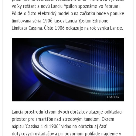
veľký reštart a novú Lanciu Ypsilon spoznáme vo februári.
Pôjde o čisto elektrický model a na začiatku bude v ponuke
limitovaná séria 1906 kusov Lancia Ypsilon Edizione
Limitata Cassina. Číslo 1906 odkazuje na rok vzniku Lancie.
Lancia prostredníctvom dvoch obrázkov ukazuje odkladací
priestor pre smartfón nad stredovým tunelom. Okrem
nápisu "Cassina 1 di 1906" vidno na obrázku aj časť
dotykových ovládačov a pri pozornom pohľade nájdeme v