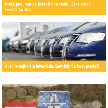
Ktorá pneumatika je lepšia na snehu, úzka alebo
široká? (archív)
Auto je najhoršia investícia. Kedy kúpiť a kedy predať?