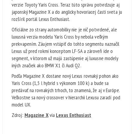
verzie Toyoty Yaris Cross. Teraz túto správu potvrdzuje aj
japonský Magazine X a do anglicky hovoriacej časti sveta ju
rozšíril portál Lexus Enthusiast.
Oficiálne zo strany automobilky nie je nič potvrdené, ale
luxusná verzia modelu Yaris Cross by nebola veľkým
prekvapením. Záujem vstúpiť do tohto segmentu naznačil
Lexus už pred rokmi konceptom LF-SA a zároveň ide o
segment, v ktorom už majú zastúpenie aj luxusne modely
iných značiek ako BMW X1 či Audi Q2.
Podľa Magazine X dostane nový Lexus rovnaký pohon ako
Yaris Cross (1,5 l hybrid s výkonom 100 k) a bude sa
predávať na rovnakých trhoch, to znamená, že aj v Európe.
Veľkostne sa nový crossover v hierarchii Lexusu zaradí pod
model UX.
Zdroj:
Magazine X
via
Lexus Enthusiast