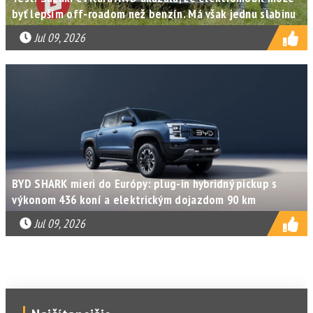
byť lepším off-roadom než benzín. Má však jednu slabinu
Jul 09, 2026
BYD SHARK mieri do Európy: plug-in hybridný pickup s
výkonom 436 koní a elektrickým dojazdom 90 km
Jul 09, 2026