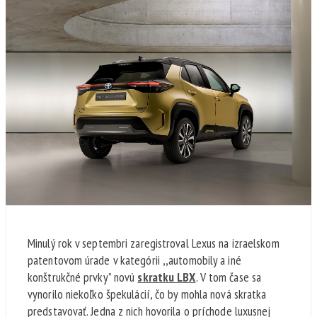
Minulý rok v septembri zaregistroval Lexus na izraelskom
patentovom úrade v kategórii ,,automobily a iné
konštrukčné prvky” novú
skratku LBX
. V tom čase sa
vynorilo niekoľko špekulácií, čo by mohla nová skratka
predstavovať. Jedna z nich hovorila o príchode luxusnej