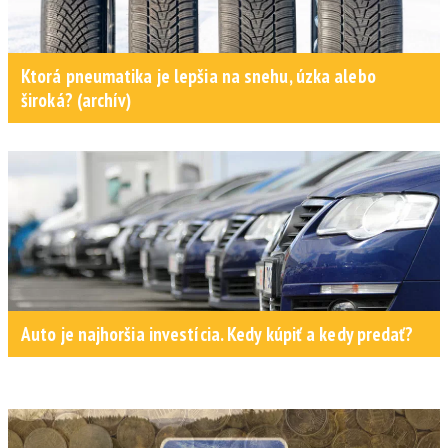
Ktorá pneumatika je lepšia na snehu, úzka alebo
široká? (archív)
Auto je najhoršia investícia. Kedy kúpiť a kedy predať?