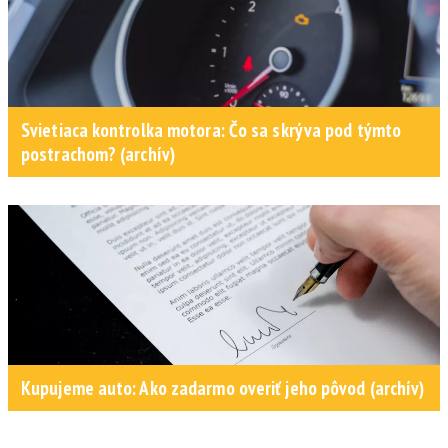
Svietiaca kontrolka motora: Čo sa skrýva pod týmto
postrachom? (archív)
Kupujeme auto: Ako zadarmo overiť jeho pôvod (archív)