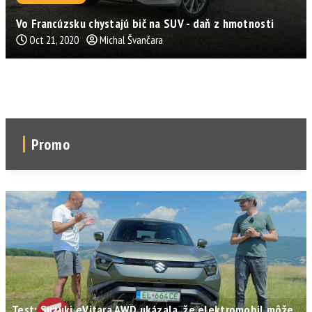
Vo Francúzsku chystajú bič na SUV - daň z hmotnosti
Oct 21, 2020
Michal Švančara
Promo
Test: Suzuki eVitara AWD ukázala, že elektromobil môže