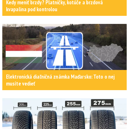
Kedy meniť brzdy? Platničky, kotúče a brzdová
kvapalina pod kontrolou
Elektronická diaľničná známka Maďarsko: Toto o nej
musíte vedieť