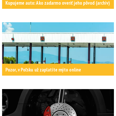
Kupujeme auto: Ako zadarmo overiť jeho pôvod (archív)
Pozor, v Poľsku už zaplatíte mýto online