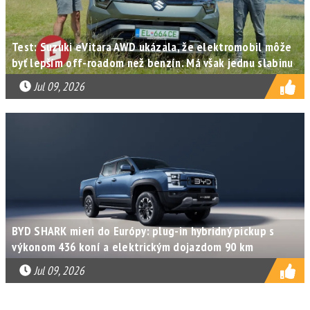
Test: Suzuki eVitara AWD ukázala, že elektromobil môže
byť lepším off-roadom než benzín. Má však jednu slabinu
Jul 09, 2026
BYD SHARK mieri do Európy: plug-in hybridný pickup s
výkonom 436 koní a elektrickým dojazdom 90 km
Jul 09, 2026