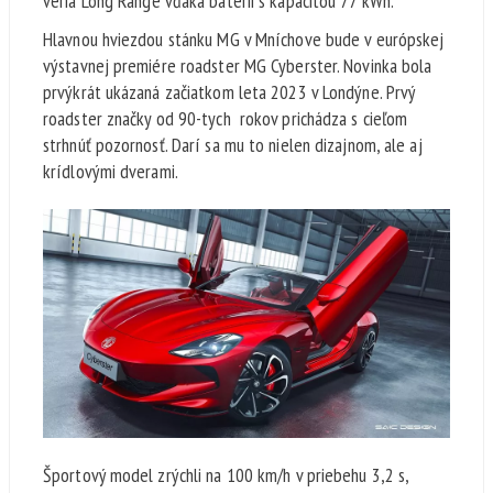
veria Long Range vďaka batérii s kapacitou 77 kWh.
Hlavnou hviezdou stánku MG v Mníchove bude v európskej
výstavnej premiére roadster MG Cyberster. Novinka bola
prvýkrát ukázaná začiatkom leta 2023 v Londýne. Prvý
roadster značky od 90-tych rokov prichádza s cieľom
strhnúť pozornosť. Darí sa mu to nielen dizajnom, ale aj
krídlovými dverami.
Športový model zrýchli na 100 km/h v priebehu 3,2 s,