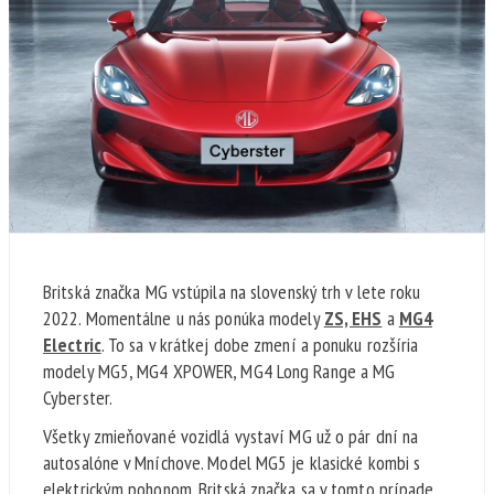
Britská značka MG vstúpila na slovenský trh v lete roku
2022. Momentálne u nás ponúka modely
ZS, EHS
a
MG4
Electric
. To sa v krátkej dobe zmení a ponuku rozšíria
modely MG5, MG4 XPOWER, MG4 Long Range a MG
Cyberster.
Všetky zmieňované vozidlá vystaví MG už o pár dní na
autosalóne v Mníchove. Model MG5 je klasické kombi s
elektrickým pohonom. Britská značka sa v tomto prípade