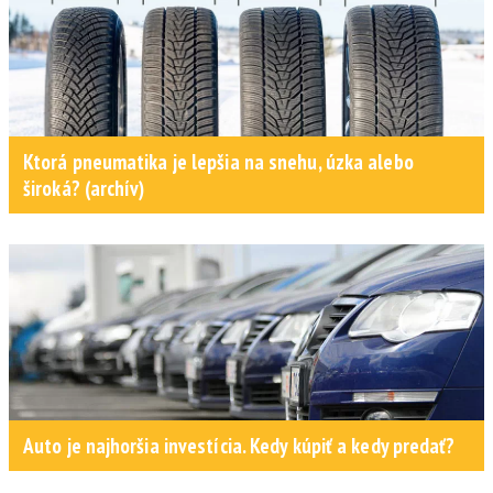
Ktorá pneumatika je lepšia na snehu, úzka alebo
široká? (archív)
Auto je najhoršia investícia. Kedy kúpiť a kedy predať?