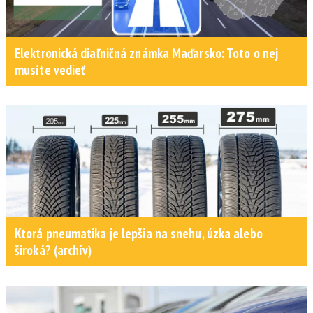
Elektronická diaľničná známka Maďarsko: Toto o nej
musíte vedieť
Ktorá pneumatika je lepšia na snehu, úzka alebo
široká? (archív)