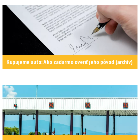
Kupujeme auto: Ako zadarmo overiť jeho pôvod (archív)