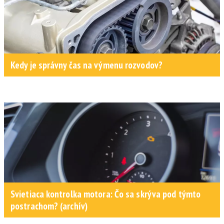
Kedy je správny čas na výmenu rozvodov?
Svietiaca kontrolka motora: Čo sa skrýva pod týmto
postrachom? (archív)