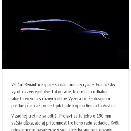
Vzhľad Renaultu Espace sa nám pomaly rysuje. Francúzsky
výrobca zverejnil dve fotografie, ktoré nám odhaľujú
siluetu vozidla s rôznych uhlov. Vyzerá to, že dizajnom
prednej časti až po C-stĺpik bude kópiou Renaultu Austral.
V zadnej tretine sa odlíši. Prejaví sa tu jeho o 190 mm
väčšia dĺžka, ale aj prítomnosť tretieho radu sedadiel. Kvôli
priestoru pre pasažierov vzadu strecha smerom dozadu