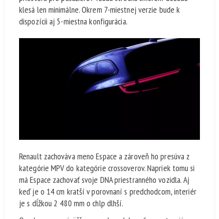
klesá len minimálne. Okrem 7-miestnej verzie bude k
dispozícii aj 5-miestna konfigurácia.
Renault zachováva meno Espace a zároveň ho presúva z
kategórie MPV do kategórie crossoverov. Napriek tomu si
má Espace zachovať svoje DNA priestranného vozidla. Aj
keď je o 14 cm kratší v porovnaní s predchodcom, interiér
je s dĺžkou 2 480 mm o chlp dlhší.