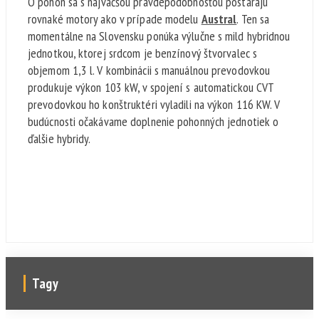
O pohon sa s najväčšou pravdepodobnosťou postarajú
rovnaké motory ako v prípade modelu
Austral
. Ten sa
momentálne na Slovensku ponúka výlučne s mild hybridnou
jednotkou, ktorej srdcom je benzínový štvorvalec s
objemom 1,3 l. V kombinácii s manuálnou prevodovkou
produkuje výkon 103 kW, v spojení s automatickou CVT
prevodovkou ho konštruktéri vyladili na výkon 116 KW. V
budúcnosti očakávame doplnenie pohonných jednotiek o
ďalšie hybridy.
Tagy