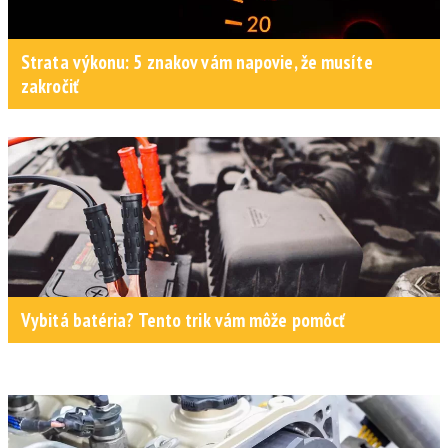
Strata výkonu: 5 znakov vám napovie, že musíte
zakročiť
Vybitá batéria? Tento trik vám môže pomôcť