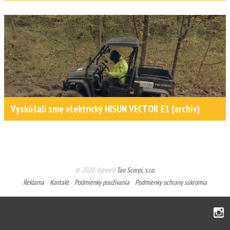
Vyskúšali sme elektrický HISUN VECTOR E1 (archív)
© 2020, Vytvoril
Tao Scorpi, s.r.o.
Reklama
Kontakt
Podmienky používania
Podmienky ochrany súkromia
Instagram