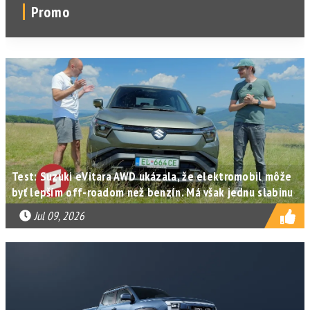
Promo
Test: Suzuki eVitara AWD ukázala, že elektromobil môže
byť lepším off-roadom než benzín. Má však jednu slabinu
Jul 09, 2026