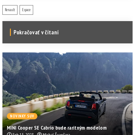
Renault
Espace
Pokračovať v čítaní
NOVINKY SUV
MINI Cooper SE Cabrio bude raritným modelom
Feb 15, 2023
Michal Švančara