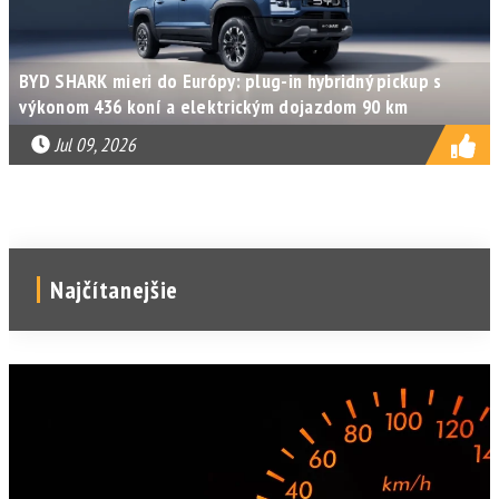
BYD SHARK mieri do Európy: plug-in hybridný pickup s
výkonom 436 koní a elektrickým dojazdom 90 km
Jul 09, 2026
Najčítanejšie