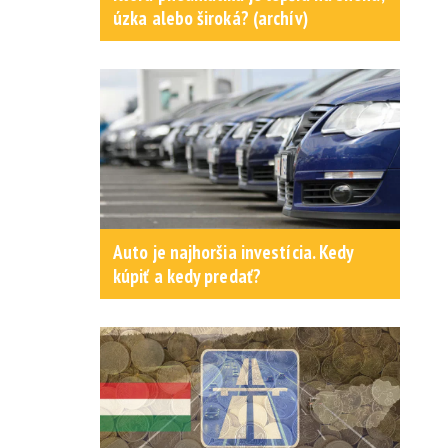
úzka alebo široká? (archív)
Auto je najhoršia investícia. Kedy
kúpiť a kedy predať?