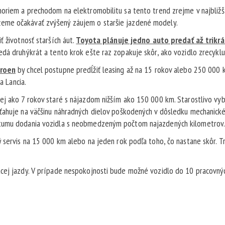
noriem a prechodom na elektromobilitu sa tento trend zrejme v najbližš
eme očakávať zvýšený záujem o staršie jazdené modely.
ť životnosť starších áut.
Toyota plánuje jedno auto predať až trikrá
dá druhýkrát a tento krok ešte raz zopakuje skôr, ako vozidlo zrecyklu
troen
by chcel postupne predĺžiť leasing až na 15 rokov alebo 250 000 
a Lancia.
ej ako 7 rokov staré s nájazdom nižším ako 150 000 km. Starostlivo vy
zťahuje na väčšinu náhradných dielov poškodených v dôsledku mechanick
átumu dodania vozidla s neobmedzeným počtom najazdených kilometrov
ý servis na 15 000 km alebo na jeden rok podľa toho, čo nastane skôr. T
acej jazdy. V prípade nespokojnosti bude možné vozidlo do 10 pracovný