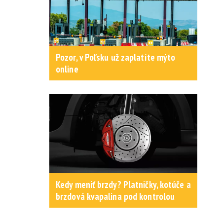
Pozor, v Poľsku už zaplatíte mýto
online
Kedy meniť brzdy? Platničky, kotúče a
brzdová kvapalina pod kontrolou