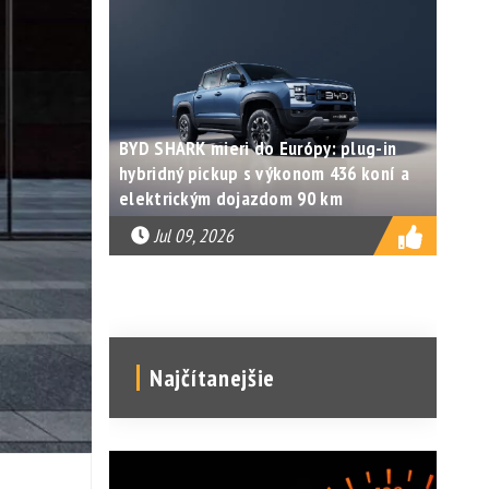
BYD SHARK mieri do Európy: plug-in
hybridný pickup s výkonom 436 koní a
elektrickým dojazdom 90 km
Jul 09, 2026
Najčítanejšie