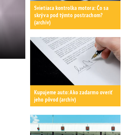
Svietiaca kontrolka motora: Čo sa
skrýva pod týmto postrachom?
(archív)
Kupujeme auto: Ako zadarmo overiť
jeho pôvod (archív)