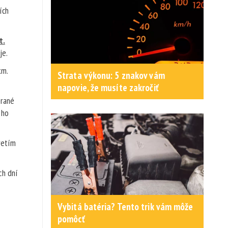
ích
t.
je.
km.
Strata výkonu: 5 znakov vám
napovie, že musíte zakročiť
brané
ého
.
retím
ch dní
Vybitá batéria? Tento trik vám môže
pomôcť