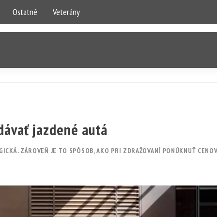
Ostatné
Veterány
edávať jazdené autá
GICKÁ. ZÁROVEŇ JE TO SPÔSOB, AKO PRI ZDRAŽOVANÍ PONÚKNUŤ CENO