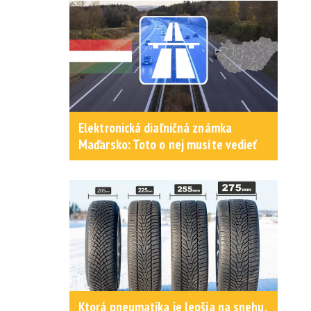
Elektronická diaľničná známka
Maďarsko: Toto o nej musíte vedieť
Ktorá pneumatika je lepšia na snehu,