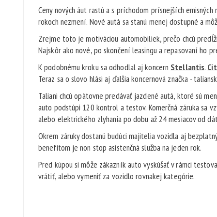
Ceny nových áut rastú a s príchodom prísnejších emisných 
rokoch nezmení. Nové autá sa stanú menej dostupné a môž
Zrejme toto je motiváciou automobiliek, prečo chcú predĺži
Najskôr ako nové, po skončení leasingu a repasovaní ho pre
K podobnému kroku sa odhodlal aj koncern
Stellantis
.
Ci
Teraz sa o slovo hlási aj ďalšia koncernová značka - taliansk
Taliani chcú opätovne predávať jazdené autá, ktoré sú men
auto podstúpi 120 kontrol a testov. Komerčná záruka sa v
alebo elektrického zlyhania po dobu až 24 mesiacov od d
Okrem záruky dostanú budúci majitelia vozidla aj bezplatn
benefitom je non stop asistenčná služba na jeden rok.
Pred kúpou si môže zákazník auto vyskúšať v rámci testov
vrátiť, alebo vymeniť za vozidlo rovnakej kategórie.