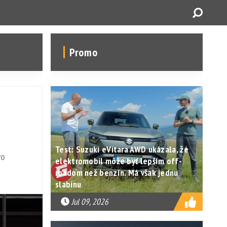
Promo
Test: Suzuki eVitara AWD ukázala, že
VO
elektromobil môže byť lepším off-
roadom než benzín. Má však jednu
slabinu
Jul 09, 2026