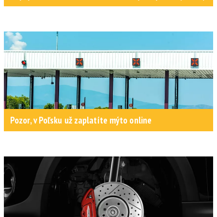
Pozor, v Poľsku už zaplatíte mýto online