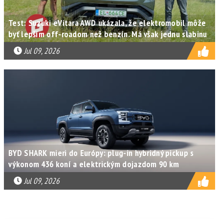
Test: Suzuki eVitara AWD ukázala, že elektromobil môže
byť lepším off-roadom než benzín. Má však jednu slabinu
Jul 09, 2026
BYD SHARK mieri do Európy: plug-in hybridný pickup s
výkonom 436 koní a elektrickým dojazdom 90 km
Jul 09, 2026