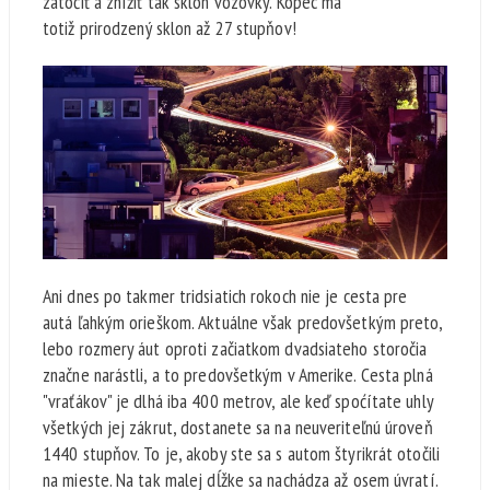
zatočiť a znížiť tak sklon vozovky. Kopec má
totiž prirodzený sklon až 27 stupňov!
Ani dnes po takmer tridsiatich rokoch nie je cesta pre
autá ľahkým orieškom. Aktuálne však predovšetkým preto,
lebo rozmery áut oproti začiatkom dvadsiateho storočia
značne narástli, a to predovšetkým v Amerike. Cesta plná
"vraťákov" je dlhá iba 400 metrov, ale keď spoćítate uhly
všetkých jej zákrut, dostanete sa na neuveriteľnú úroveň
1440 stupňov. To je, akoby ste sa s autom štyrikrát otočili
na mieste. Na tak malej dĺžke sa nachádza až osem úvratí.