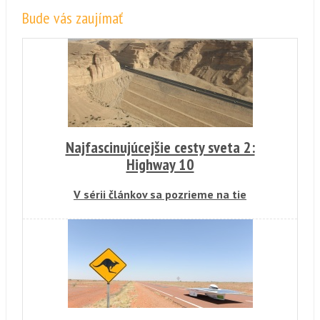
Bude vás zaujímať
Najfascinujúcejšie cesty sveta 2:
Highway 10
V sérii článkov sa pozrieme na tie
najúžasnejšie a najvýnimočnejšie cesty sveta.
Každá z nich si drží prvenstvo vo svojej
kategórii a dokáže vám vyrazť dych. Durhou je
arabská Highway 10. Najdlhšia rovná cesta na
svete.