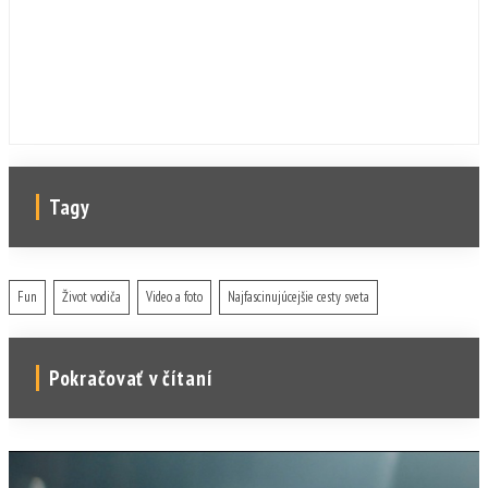
to nielen štátnicky a politicky, ale aj
motoristicky.
Tagy
Fun
Život vodiča
Video a foto
Najfascinujúcejšie cesty sveta
Pokračovať v čítaní