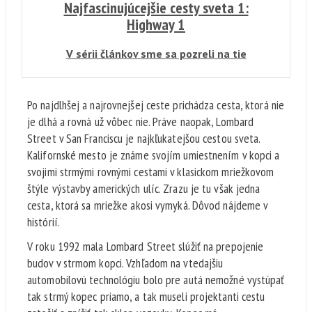
Najfascinujúcejšie cesty sveta 1:
Highway 1
V sérii článkov sme sa pozreli na tie
najúžasnejšie a najvýnimočnejšie cesty sveta.
Každá z nich si drží prvenstvo vo svojej
Po najdlhšej a najrovnejšej ceste prichádza cesta, ktorá nie
kategórii a dokáže vám vyraziť dych. Prvou je
je dlhá a rovná už vôbec nie. Práve naopak, Lombard
Austrálska Highway 1. Najdlhšia nepretržitá
Street v San Franciscu je najkľukatejšou cestou sveta.
cesta na svete.
Kalifornské mesto je známe svojím umiestnením v kopci a
svojimi strmými rovnými cestami v klasickom mriežkovom
štýle výstavby amerických ulíc. Zrazu je tu však jedna
cesta, ktorá sa mriežke akosi vymyká. Dôvod nájdeme v
histórií.
V roku 1992 mala Lombard Street slúžiť na prepojenie
budov v strmom kopci. Vzhľadom na vtedajšiu
automobilovú technológiu bolo pre autá nemožné vystúpať
tak strmý kopec priamo, a tak museli projektanti cestu