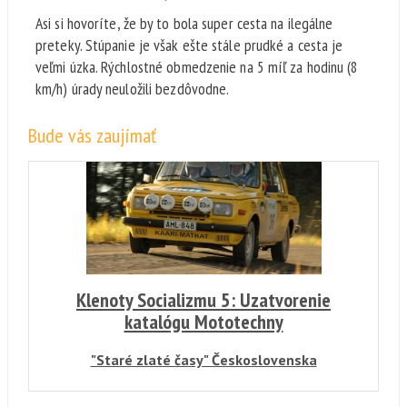
Asi si hovoríte, že by to bola super cesta na ilegálne
preteky. Stúpanie je však ešte stále prudké a cesta je
veľmi úzka. Rýchlostné obmedzenie na 5 míľ za hodinu (8
km/h) úrady neuložili bezdôvodne.
Bude vás zaujímať
Klenoty Socializmu 5: Uzatvorenie
katalógu Mototechny
"Staré zlaté časy" Československa
predstavujú významnú éru v našej histórií. A