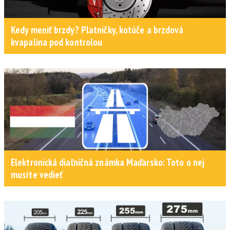
Kedy meniť brzdy? Platničky, kotúče a brzdová
kvapalina pod kontrolou
Elektronická diaľničná známka Maďarsko: Toto o nej
musíte vedieť