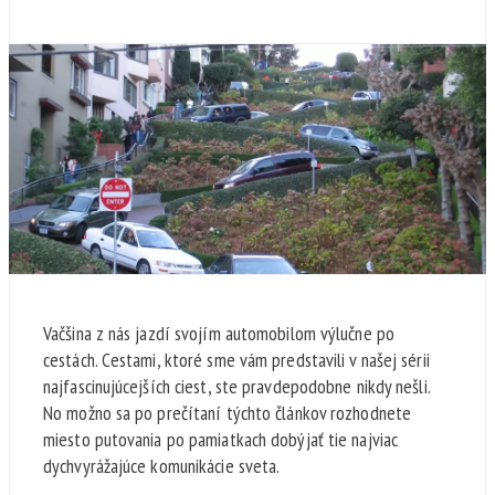
Vačšina z nás jazdí svojím automobilom výlučne po
cestách. Cestami, ktoré sme vám predstavili v našej sérii
najfascinujúcejších ciest, ste pravdepodobne nikdy nešli.
No možno sa po prečítaní týchto článkov rozhodnete
miesto putovania po pamiatkach dobýjať tie najviac
dychvyrážajúce komunikácie sveta.