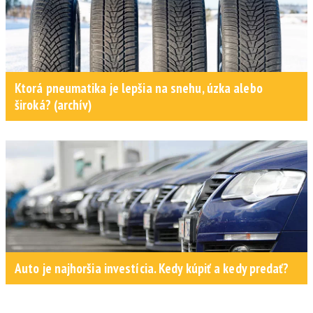
Ktorá pneumatika je lepšia na snehu, úzka alebo
široká? (archív)
Auto je najhoršia investícia. Kedy kúpiť a kedy predať?