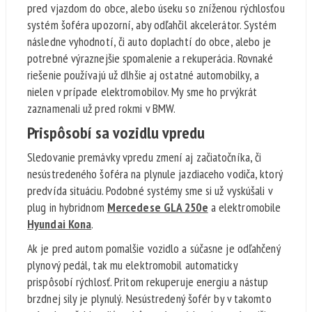
pred vjazdom do obce, alebo úseku so zníženou rýchlosťou
systém šoféra upozorní, aby odľahčil akcelerátor. Systém
následne vyhodnotí, či auto doplachtí do obce, alebo je
potrebné výraznejšie spomalenie a rekuperácia. Rovnaké
riešenie používajú už dlhšie aj ostatné automobilky, a
nielen v prípade elektromobilov. My sme ho prvýkrát
zaznamenali už pred rokmi v BMW.
Prispôsobí sa vozidlu vpredu
Sledovanie premávky vpredu zmení aj začiatočníka, či
nesústredeného šoféra na plynule jazdiaceho vodiča, ktorý
predvída situáciu. Podobné systémy sme si už vyskúšali v
plug in hybridnom
Mercedese GLA 250e
a elektromobile
Hyundai Kona
.
Ak je pred autom pomalšie vozidlo a súčasne je odľahčený
plynový pedál, tak mu elektromobil automaticky
prispôsobí rýchlosť. Pritom rekuperuje energiu a nástup
brzdnej sily je plynulý. Nesústredený šofér by v takomto