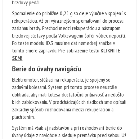
brzdový pedál.
Spomalenie do približne 0,25 g sa deje výlučne v spojení s
rekuperáciou. Až pri výraznejšom spomaľovaní do procesu
zasiahnu brzdy. Prechod medzi rekuperáciou a nástupom
brzdovej sústavy podľa Volkswagenu šofér vôbec nepocíti.
Po teste modelu ID.3 musíme dať nemeckej značke v
tomto smere zapravdu. Pre zobrazenie testu
KLIKNITE
SEM!
Berie do úvahy navigáciu
Elektromotor, slúžiaci na rekuperáciu, je spojený so
zadnými kolesami. Systém pri tomto procese neustále
dohliada, aby mali kolesá dostatočnú priľnavosť a nedošlo
k ich zablokovaniu. V predchádzajúcich riadkoch sme opísali
základný spôsob rozhodovania medzi rekuperáciou a
plachtením.
Systém má však aj nadstavbu a pri rozhodovaní berie do
úvahy údaje z navigácie a sleduje premávku pred sebou. Už