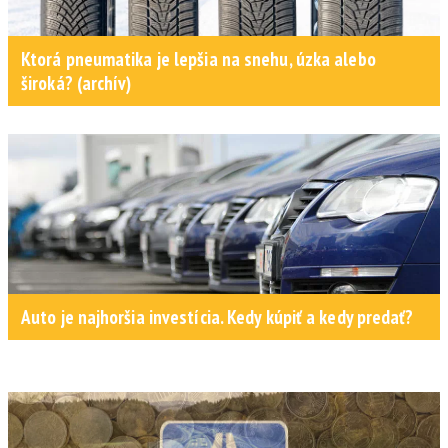
Ktorá pneumatika je lepšia na snehu, úzka alebo
široká? (archív)
Auto je najhoršia investícia. Kedy kúpiť a kedy predať?