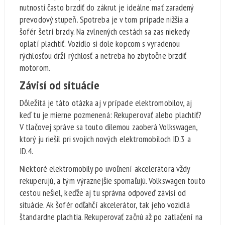
nutnosti často brzdiť do zákrut je ideálne mať zaradený
prevodový stupeň. Spotreba je v tom prípade nižšia a
šofér šetrí brzdy. Na zvlnených cestách sa zas niekedy
oplatí plachtiť. Vozidlo si dole kopcom s vyradenou
rýchlosťou drží rýchlosť a netreba ho zbytočne brzdiť
motorom.
Závisí od situácie
Dôležitá je táto otázka aj v prípade elektromobilov, aj
keď tu je mierne pozmenená: Rekuperovať alebo plachtiť?
V tlačovej správe sa touto dilemou zaoberá Volkswagen,
ktorý ju riešil pri svojich nových elektromobiloch ID.3 a
ID.4.
Niektoré elektromobily po uvoľnení akcelerátora vždy
rekuperujú, a tým výraznejšie spomaľujú. Volkswagen touto
cestou nešiel, keďže aj tu správna odpoveď závisí od
situácie. Ak šofér odľahčí akcelerátor, tak jeho vozidlá
štandardne plachtia. Rekuperovať začnú až po zatlačení na