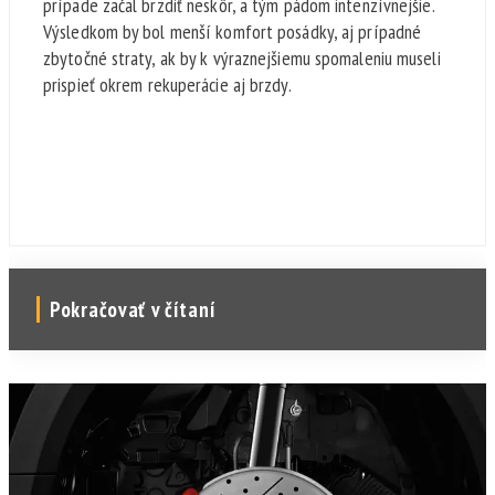
prípade začal brzdiť neskôr, a tým pádom intenzívnejšie.
Výsledkom by bol menší komfort posádky, aj prípadné
zbytočné straty, ak by k výraznejšiemu spomaleniu museli
prispieť okrem rekuperácie aj brzdy.
Pokračovať v čítaní