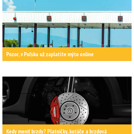
Pozor, v Poľsku už zaplatíte mýto online
Kedy meniť brzdy? Platničky, kotúče a brzdová