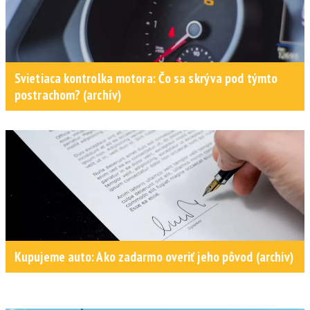
Svietiaca kontrolka motora: Čo sa skrýva pod týmto
postrachom? (archív)
Kupujeme auto: Ako zadarmo overiť jeho pôvod (archív)