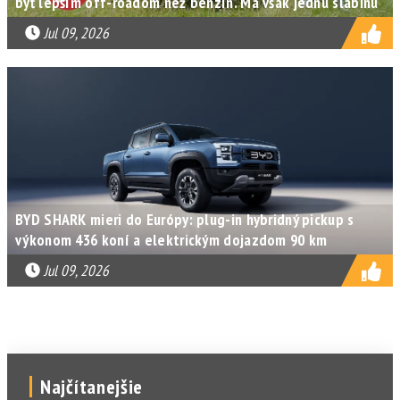
byť lepším off-roadom než benzín. Má však jednu slabinu
Jul 09, 2026
BYD SHARK mieri do Európy: plug-in hybridný pickup s
výkonom 436 koní a elektrickým dojazdom 90 km
Jul 09, 2026
Najčítanejšie