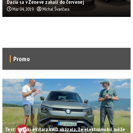
Dacia sa v Ženeve zahalí do červenej
Mar 04, 2019
Michal Švančara
Promo
Test: Suzuki eVitara AWD ukázala, že elektromobil môže