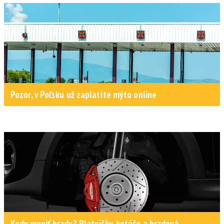
Pozor, v Poľsku už zaplatíte mýto online
Kedy meniť brzdy? Platničky, kotúče a brzdová