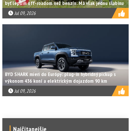
byť lepším off-roadom než benzín. Má však jednu slabinu
Jul 09, 2026
BYD SHARK mieri do Európy: plug-in hybridný pickup s
výkonom 436 koní a elektrickým dojazdom 90 km
Jul 09, 2026
Najčítanejšie