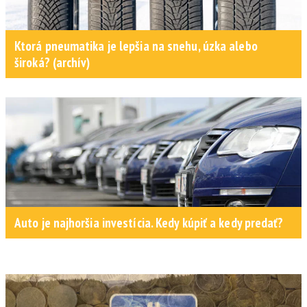
Ktorá pneumatika je lepšia na snehu, úzka alebo
široká? (archív)
Auto je najhoršia investícia. Kedy kúpiť a kedy predať?