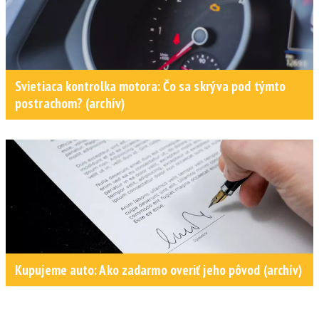
Svietiaca kontrolka motora: Čo sa skrýva pod týmto
postrachom? (archív)
Kupujeme auto: Ako zadarmo overiť jeho pôvod (archív)