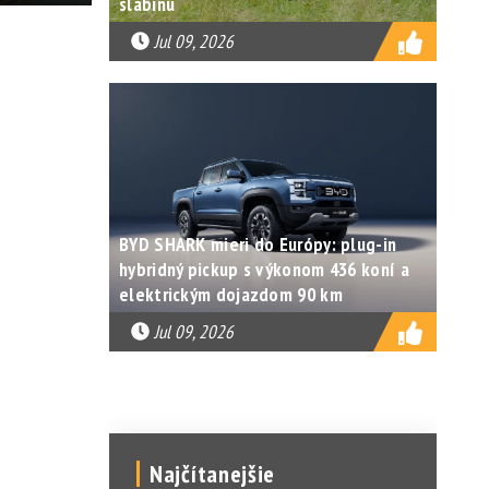
slabinu
Jul 09, 2026
BYD SHARK mieri do Európy: plug-in
hybridný pickup s výkonom 436 koní a
elektrickým dojazdom 90 km
Jul 09, 2026
Najčítanejšie