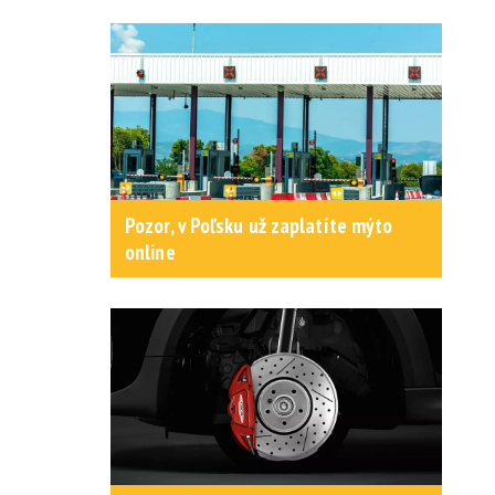
Pozor, v Poľsku už zaplatíte mýto
online