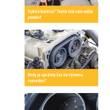
Vybitá batéria? Tento trik vám môže
pomôcť
Kedy je správny čas na výmenu
rozvodov?