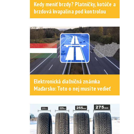
Kedy meniť brzdy? Platničky, kotúče a
brzdová kvapalina pod kontrolou
Elektronická diaľničná známka
Maďarsko: Toto o nej musíte vedieť