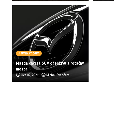
NOVINKY SUV
Mazda chystá SUV ofenzívu a rotačný
motor
Oct 07, 2021
Michal Švančara