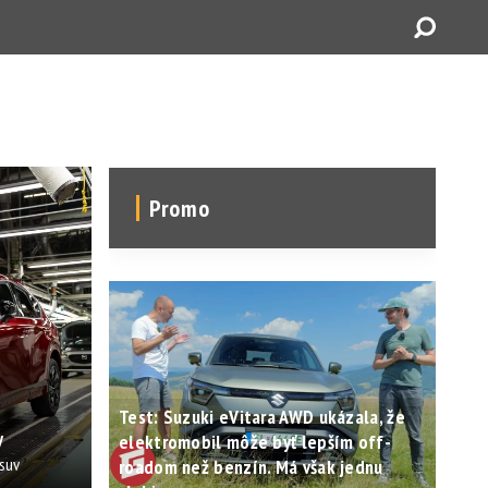
Promo
Test: Suzuki eVitara AWD ukázala, že
y
elektromobil môže byť lepším off-
suv
roadom než benzín. Má však jednu