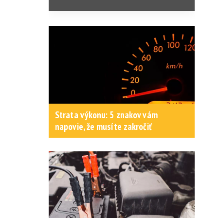
Strata výkonu: 5 znakov vám
napovie, že musíte zakročiť