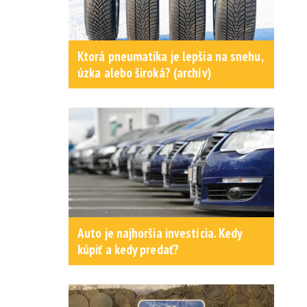
Ktorá pneumatika je lepšia na snehu,
úzka alebo široká? (archív)
Auto je najhoršia investícia. Kedy
kúpiť a kedy predať?