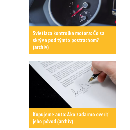
Svietiaca kontrolka motora: Čo sa
skrýva pod týmto postrachom?
(archív)
Kupujeme auto: Ako zadarmo overiť
jeho pôvod (archív)