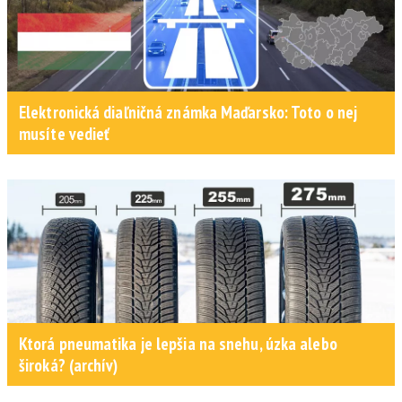
Elektronická diaľničná známka Maďarsko: Toto o nej
musíte vedieť
Ktorá pneumatika je lepšia na snehu, úzka alebo
široká? (archív)