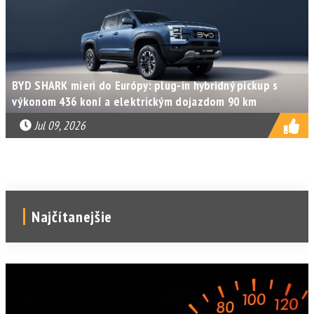
BYD SHARK mieri do Európy: plug-in hybridný pickup s
výkonom 436 koní a elektrickým dojazdom 90 km
Jul 09, 2026
Najčítanejšie