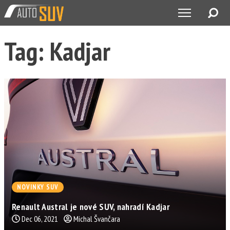
Tag: Kadjar
NOVINKY SUV
Renault Austral je nové SUV, nahradí Kadjar
Dec 06, 2021
Michal Švančara