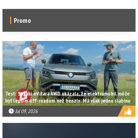
Promo
Test: Suzuki eVitara AWD ukázala, že elektromobil môže
byť lepším off-roadom než benzín. Má však jednu slabinu
Jul 09, 2026