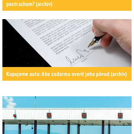
postrachom? (archív)
Kupujeme auto: Ako zadarmo overiť jeho pôvod (archív)