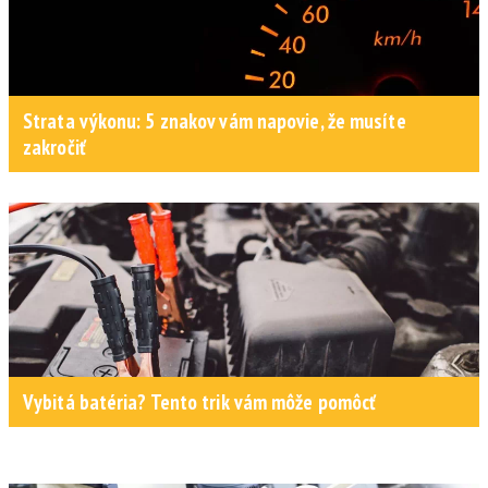
Strata výkonu: 5 znakov vám napovie, že musíte
zakročiť
Vybitá batéria? Tento trik vám môže pomôcť