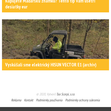
Kupujete Maďarskú známku? Tento tip vám ušetrí
desiatky eur
Vyskúšali sme elektrický HISUN VECTOR E1 (archív)
© 2020, Vytvoril
Tao Scorpi, s.r.o.
Reklama
Kontakt
Podmienky používania
Podmienky ochrany súkromia