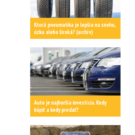
Ktorá pneumatika je lepšia na snehu,
úzka alebo široká? (archív)
Auto je najhoršia investícia. Kedy
kúpiť a kedy predať?