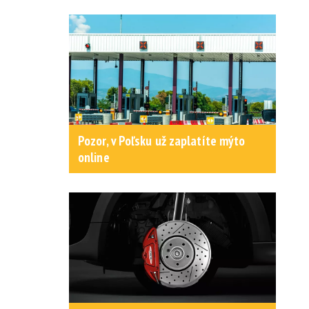
Pozor, v Poľsku už zaplatíte mýto
online