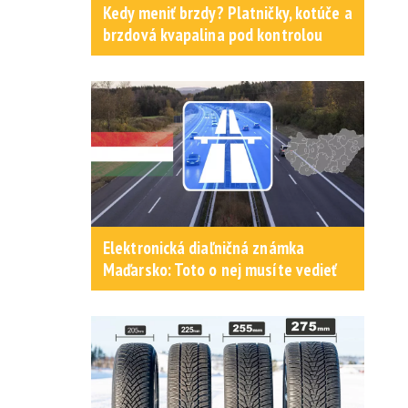
Kedy meniť brzdy? Platničky, kotúče a
brzdová kvapalina pod kontrolou
Elektronická diaľničná známka
Maďarsko: Toto o nej musíte vedieť