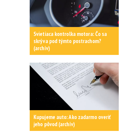
Svietiaca kontrolka motora: Čo sa
skrýva pod týmto postrachom?
(archív)
Kupujeme auto: Ako zadarmo overiť
jeho pôvod (archív)