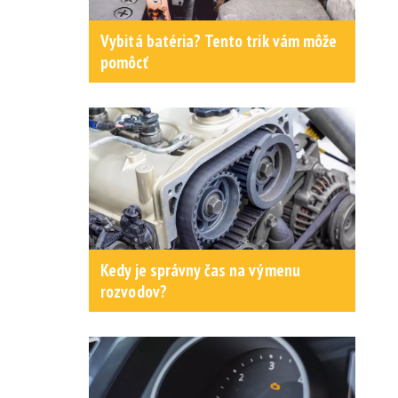
Vybitá batéria? Tento trik vám môže
pomôcť
Kedy je správny čas na výmenu
rozvodov?