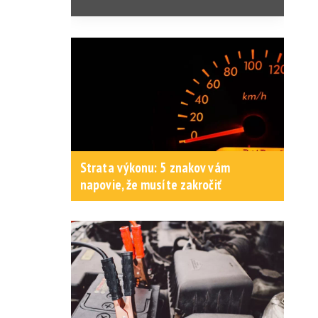
Strata výkonu: 5 znakov vám
napovie, že musíte zakročiť