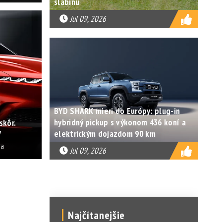
slabinu
Jul 09, 2026
BYD SHARK mieri do Európy: plug-in
hybridný pickup s výkonom 436 koní a
skôr.
elektrickým dojazdom 90 km
V
ra
Jul 09, 2026
Najčítanejšie