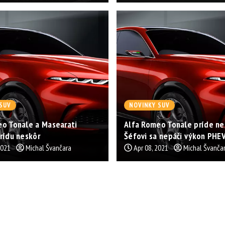
SUV
NOVINKY SUV
eo Tonale a Masearati
Alfa Romeo Tonale príde ne
rídu neskôr
Šéfovi sa nepáči výkon PHE
2021
Michal Švančara
Apr 08, 2021
Michal Švanča