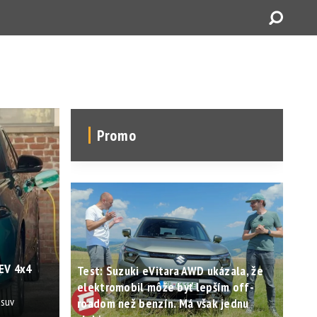
Promo
EV 4x4
Test: Suzuki eVitara AWD ukázala, že
elektromobil môže byť lepším off-
osuv
roadom než benzín. Má však jednu