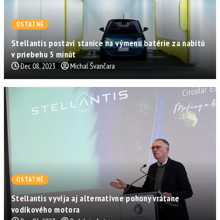
OSTATNÉ
Stellantis postaví stanice na výmenu batérie za nabitú
v priebehu 5 minút
Dec 08, 2023
Michal Švančara
OSTATNÉ
Stellantis vyvíja aj alternatívne pohony vrátane
vodíkového motora