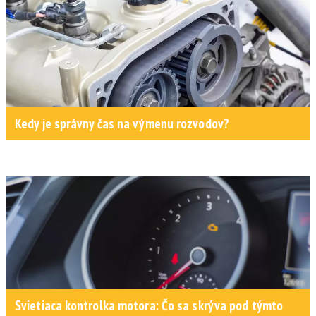
Kedy je správny čas na výmenu rozvodov?
Svietiaca kontrolka motora: Čo sa skrýva pod týmto