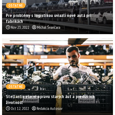
OSTATNÉ
Pre problémy s logistikou uviazli nové autá pri
fabrikách
Nov 23, 2022
Michal Švančara
OSTATNÉ
Stellantis zlacní opravu starých áut a predĺži ich
životnosť
Oct 12, 2022
Redakcia Autosuv