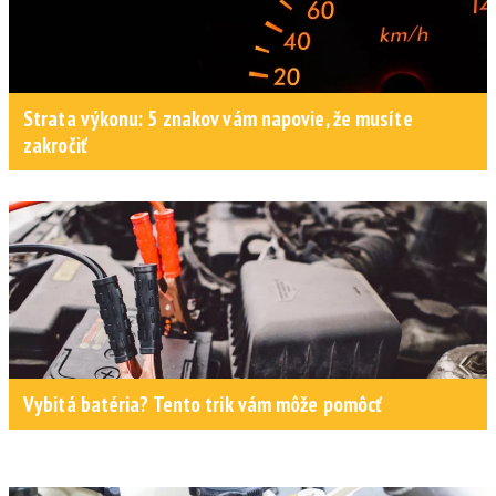
Strata výkonu: 5 znakov vám napovie, že musíte
zakročiť
Vybitá batéria? Tento trik vám môže pomôcť