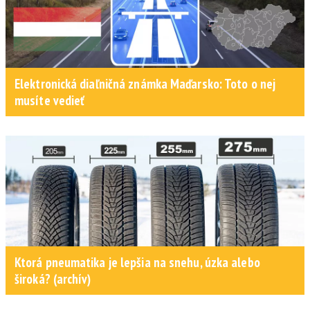
Elektronická diaľničná známka Maďarsko: Toto o nej
musíte vedieť
Ktorá pneumatika je lepšia na snehu, úzka alebo
široká? (archív)