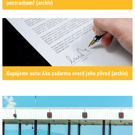
postrachom? (archív)
Kupujeme auto: Ako zadarmo overiť jeho pôvod (archív)