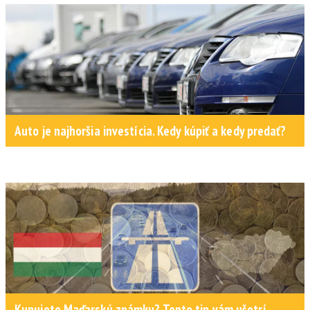
Auto je najhoršia investícia. Kedy kúpiť a kedy predať?
Kupujete Maďarskú známku? Tento tip vám ušetrí