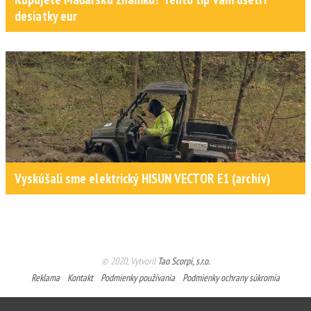
desiatky eur
Vyskúšali sme elektrický HISUN VECTOR E1 (archív)
© 2020, Vytvoril
Tao Scorpi, s.r.o.
Reklama
Kontakt
Podmienky používania
Podmienky ochrany súkromia