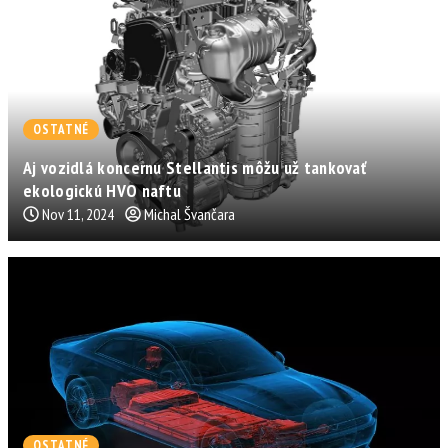
OSTATNÉ
Aj vozidlá koncernu Stellantis môžu už tankovať
ekologickú HVO naftu
Nov 11, 2024
Michal Švančara
OSTATNÉ