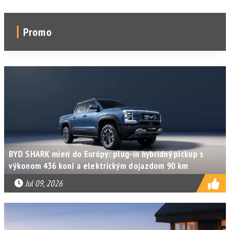
Promo
BYD SHARK mieri do Európy: plug-in hybridný pickup s
výkonom 436 koní a elektrickým dojazdom 90 km
Jul 09, 2026