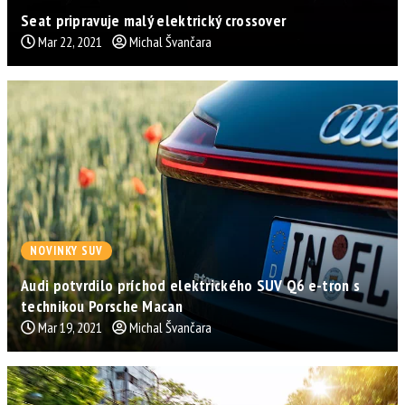
Seat pripravuje malý elektrický crossover
Mar 22, 2021
Michal Švančara
NOVINKY SUV
Audi potvrdilo príchod elektrického SUV Q6 e-tron s
technikou Porsche Macan
Mar 19, 2021
Michal Švančara