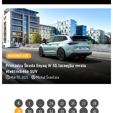
NOVINKY SUV
Prichádza Škoda Enyaq iV 50, lacnejšia verzia
elektrického SUV
Mar 05, 2021
Michal Švančara
1
...
24
25
26
27
28
29
30
31
32
33
34
...
42