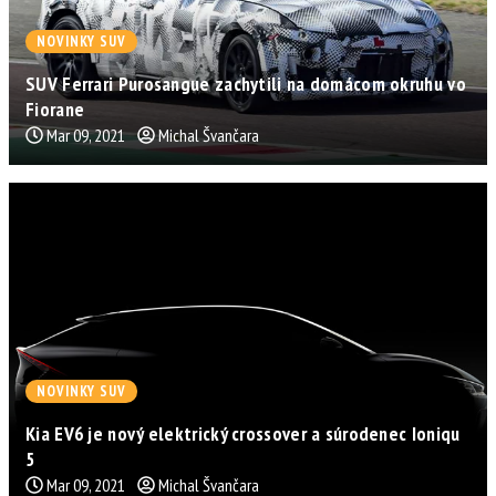
NOVINKY SUV
SUV Ferrari Purosangue zachytili na domácom okruhu vo
Fiorane
Mar 09, 2021
Michal Švančara
NOVINKY SUV
Kia EV6 je nový elektrický crossover a súrodenec Ioniqu
5
Mar 09, 2021
Michal Švančara