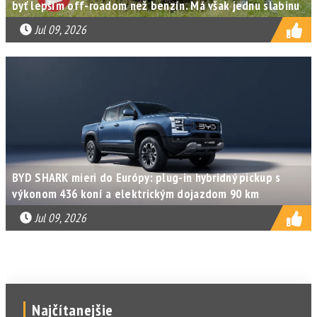
byť lepším off-roadom než benzín. Má však jednu slabinu
Jul 09, 2026
BYD SHARK mieri do Európy: plug-in hybridný pickup s
výkonom 436 koní a elektrickým dojazdom 90 km
Jul 09, 2026
Najčítanejšie