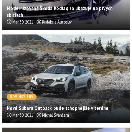
Modernizovaná Škoda Kodiaq sa ukazuje na prvých
skiciach
Mar 30, 2021
Redakcia Autosuv
NOVINKY SUV
Nové Subaru Outback bude schopnejšie v teréne
Mar 30, 2021
Michal Švančara