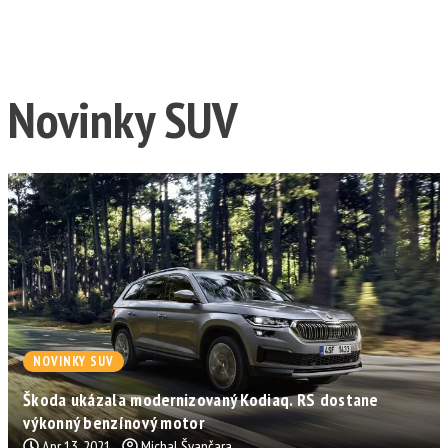
Novinky SUV
NOVINKY SUV
Škoda ukázala modernizovaný Kodiaq. RS dostane
výkonný benzínový motor
Apr 13, 2021
Michal Švančara