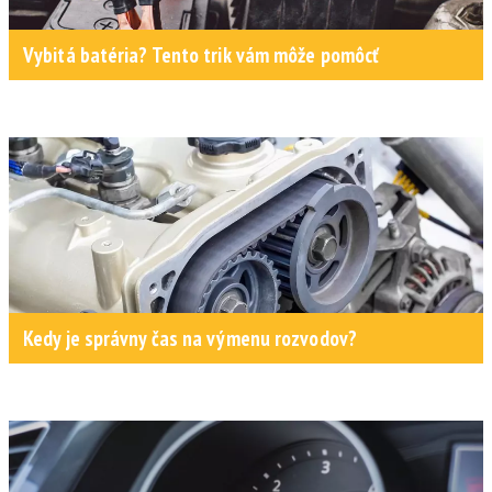
Vybitá batéria? Tento trik vám môže pomôcť
Kedy je správny čas na výmenu rozvodov?