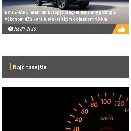
BYD SHARK mieri do Európy: plug-in hybridný pickup s
výkonom 436 koní a elektrickým dojazdom 90 km
Jul 09, 2026
Najčítanejšie