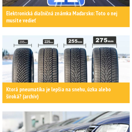
Elektronická diaľničná známka Maďarsko: Toto o nej
musíte vedieť
Ktorá pneumatika je lepšia na snehu, úzka alebo
široká? (archív)