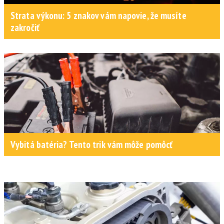
Strata výkonu: 5 znakov vám napovie, že musíte
zakročiť
Vybitá batéria? Tento trik vám môže pomôcť