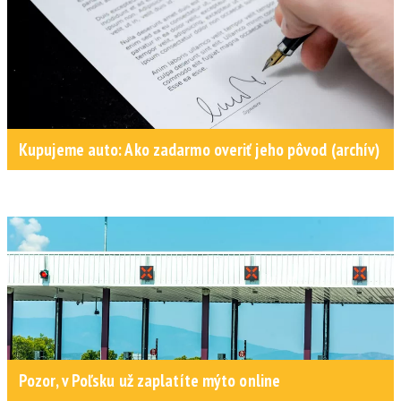
Kupujeme auto: Ako zadarmo overiť jeho pôvod (archív)
Pozor, v Poľsku už zaplatíte mýto online