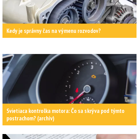
Kedy je správny čas na výmenu rozvodov?
Svietiaca kontrolka motora: Čo sa skrýva pod týmto
postrachom? (archív)