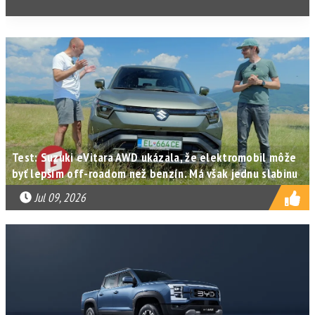
Test: Suzuki eVitara AWD ukázala, že elektromobil môže
byť lepším off-roadom než benzín. Má však jednu slabinu
Jul 09, 2026