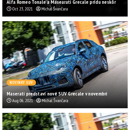
Alfa Romeo Tonale a Masearati Grecale prídu neskôr
Oct 23, 2021
Michal Švančara
NOVINKY SUV
Maserati predstaví nové SUV Grecale v novembri
Aug 06, 2021
Michal Švančara