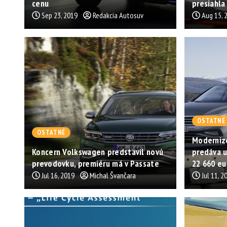
cenu
presiahla
Sep 23, 2019
Redakcia Autosuv
Aug 15, 
OSTATNÉ
OSTATNÉ
Moderniz
Koncern Volkswagen predstavil novú
predáva u
prevodovku, premiéru má v Passate
22 660 eu
Jul 16, 2019
Michal Švančara
Jul 11, 2