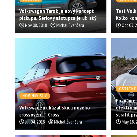
Volkswagen Tarok je nový koncept
Test Volk
pickupu. Sériový nástupca je už istý
Koľko kon
Nov 08, 2018
Michal Švančara
Oct 03, 
OSTATNÉ
NOVINKY SUV
Poznáme 
Volkswagen ukázal skicu nového
elektromo
crossoveru T-Cross
stratil p
Jul 04, 2018
Michal Švančara
May 18, 