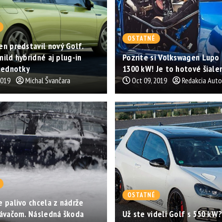
OSTATNÉ
n predstavil nový Golf.
ild hybridné aj plug-in
Pozrite si Volkswagen Lupo 
jednotky
1300 kW! Je to hotové šiale
2019
Michal Švančara
Oct 09, 2019
Redakcia Aut
OSTATNÉ
 palivo chcela z nádrže
sávačom. Následná škoda
Už ste videli Golf s 550 kW?