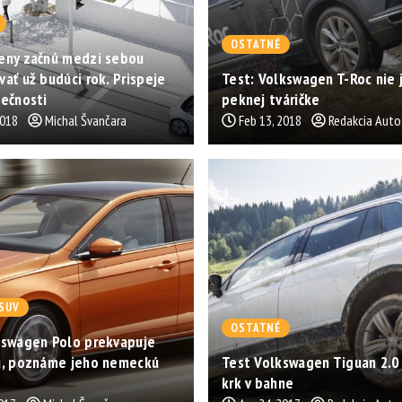
OSTATNÉ
eny začnú medzi sebou
ať už budúci rok. Prispeje
Test: Volkswagen T-Roc nie 
ečnosti
peknej tváričke
2018
Michal Švančara
Feb 13, 2018
Redakcia Auto
SUV
OSTATNÉ
kswagen Polo prekvapuje
u, poznáme jeho nemeckú
Test Volkswagen Tiguan 2.0 
krk v bahne