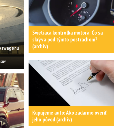
Svietiaca kontrolka motora: Čo sa
skrýva pod týmto postrachom?
(archív)
lkswagenu
osuv
Kupujeme auto: Ako zadarmo overiť
jeho pôvod (archív)