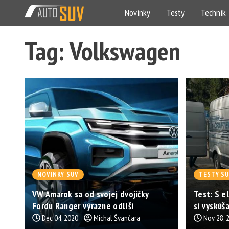
Novinky
Testy
Technik
Tag: Volkswagen
NOVINKY SUV
TESTY S
VW Amarok sa od svojej dvojičky
Test: S e
Fordu Ranger výrazne odlíši
si vyskúša
Dec 04, 2020
Michal Švančara
Nov 28, 