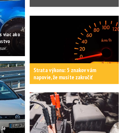
s viac ako
nstvo
osuv
Strata výkonu: 5 znakov vám
napovie, že musíte zakročiť
 Je