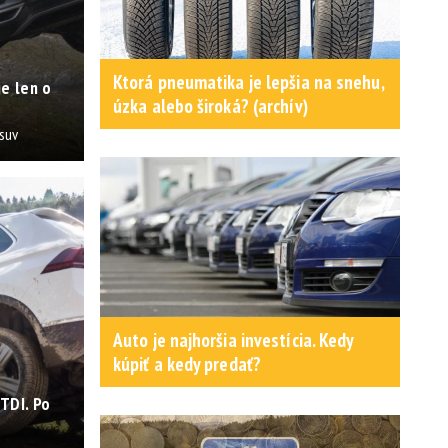
Ktorá pneumatika je lepšia na snehu,
je len o
úzka alebo široká? (archív)
suv
Auto je najhoršia investícia. Kedy
kúpiť a kedy predať?
TDI. Po