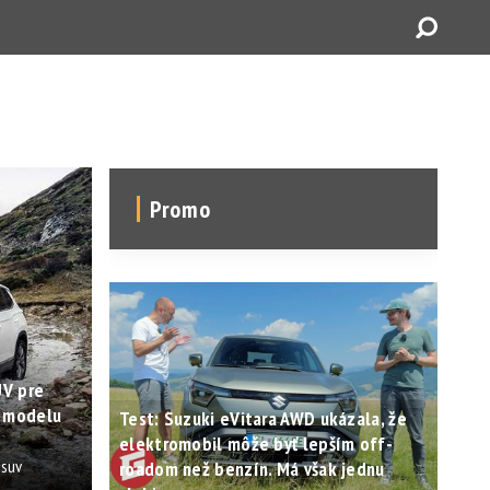
Promo
UV pre
z modelu
Test: Suzuki eVitara AWD ukázala, že
elektromobil môže byť lepším off-
osuv
roadom než benzín. Má však jednu