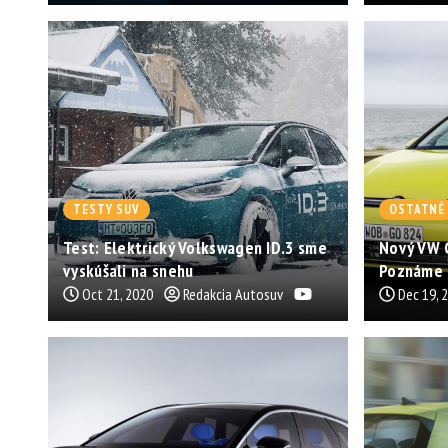
TESTY SUV
OSTATNÉ
Test: Elektrický Volkswagen ID.3 sme
Nový VW G
vyskúšali na snehu
Poznáme 
Oct 21, 2020
Redakcia Autosuv
Dec 19, 