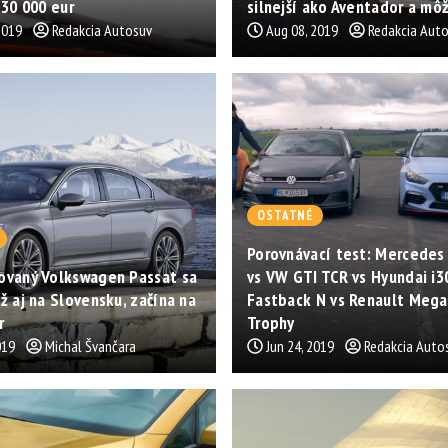
 30 000 eur
silnejší ako Aventador a môž
2019
Redakcia Autosuv
Aug 08, 2019
Redakcia Aut
OSTATNÉ
Porovnávací test: Mercedes
ovaný Volkswagen Passat sa
vs VW GTI TCR vs Hyundai i3
ž aj na Slovensku, začína na
Fastback N vs Renault Mega
r
Trophy
019
Michal Švančara
Jun 24, 2019
Redakcia Auto