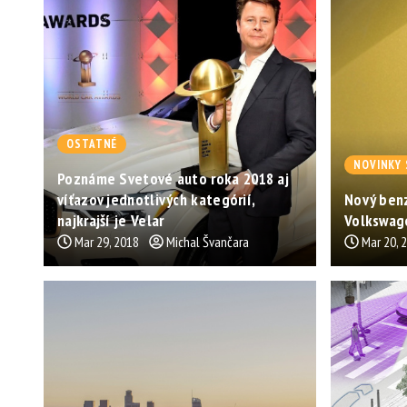
OSTATNÉ
NOVINKY 
Poznáme Svetové auto roka 2018 aj
víťazov jednotlivých kategórií,
Nový benz
najkrajší je Velar
Volkswag
Mar 29, 2018
Michal Švančara
Mar 20, 