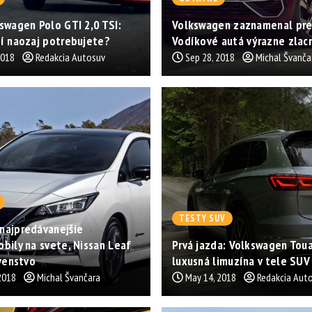
swagen Polo GTI 2,0 TSI:
Volkswagen zaznamenal pre
í naozaj potrebujete?
Vodíkové autá výrazne zlac
2018
Redakcia Autosuv
Sep 28, 2018
Michal Švanča
TESTY SUV
najpredávanejšie
bily na svete, Nissan Leaf
Prvá jazda: Volkswagen Toua
rvenstvo
luxusná limuzína v tele SUV
2018
Michal Švančara
May 14, 2018
Redakcia Aut