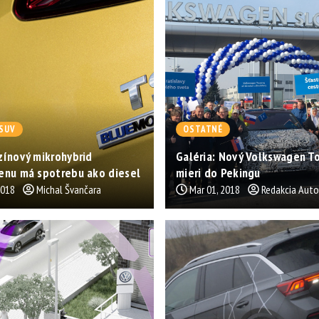
SUV
OSTATNÉ
ínový mikrohybrid
Galéria: Nový Volkswagen T
enu má spotrebu ako diesel
mieri do Pekingu
2018
Michal Švančara
Mar 01, 2018
Redakcia Aut