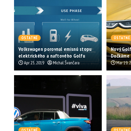
OSTATNÉ
OSTATNÉ
Volkswagen porovnal emisnú stopu
Nový Golf
elektrického a naftového Golfu
Dočkáme s
Apr 25, 2019
Michal Švančara
Mar 19, 
OSTATNÉ
OSTATNÉ