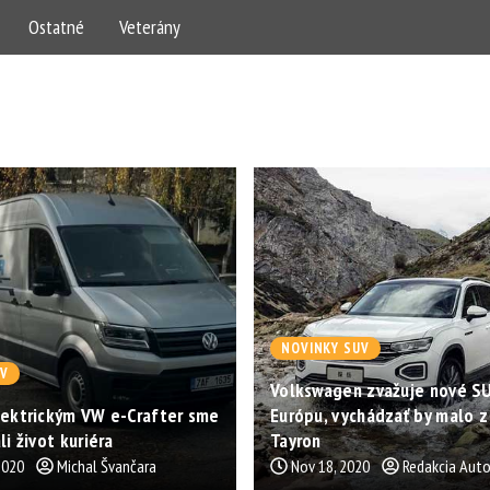
Ostatné
Veterány
NOVINKY SUV
UV
Volkswagen zvažuje nové S
lektrickým VW e-Crafter sme
Európu, vychádzať by malo 
li život kuriéra
Tayron
2020
Michal Švančara
Nov 18, 2020
Redakcia Aut