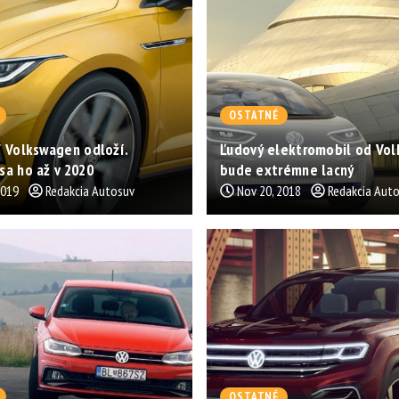
OSTATNÉ
 Volkswagen odloží.
Ľudový elektromobil od Vo
a ho až v 2020
bude extrémne lacný
2019
Redakcia Autosuv
Nov 20, 2018
Redakcia Aut
OSTATNÉ