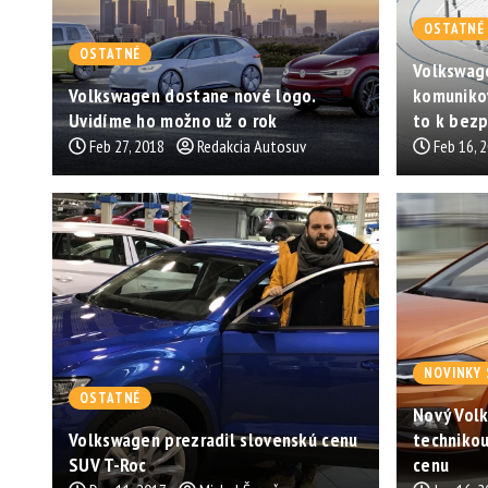
OSTATNÉ
OSTATNÉ
Volkswag
Volkswagen dostane nové logo.
komunikov
Uvidíme ho možno už o rok
to k bezp
Feb 27, 2018
Redakcia Autosuv
Feb 16, 
NOVINKY 
OSTATNÉ
Nový Vol
Volkswagen prezradil slovenskú cenu
techniko
SUV T-Roc
cenu