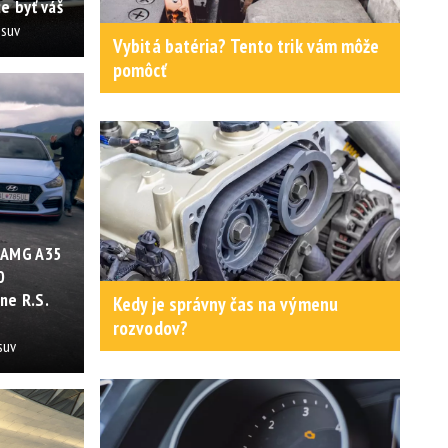
e byť váš
osuv
Vybitá batéria? Tento trik vám môže
pomôcť
 AMG A35
0
ne R.S.
Kedy je správny čas na výmenu
rozvodov?
suv