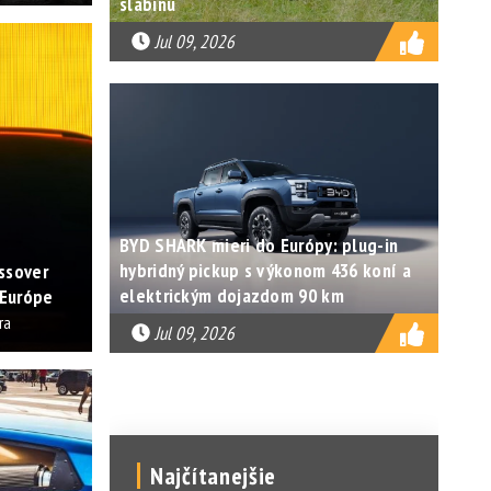
slabinu
Jul 09, 2026
BYD SHARK mieri do Európy: plug-in
hybridný pickup s výkonom 436 koní a
ssover
elektrickým dojazdom 90 km
 Európe
ra
Jul 09, 2026
Najčítanejšie