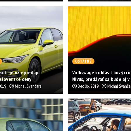
OSTATNÉ
olf je už v predaji.
Volkswagen ohlásil nový cro
slovenské ceny
Nivus, predávať sa bude aj v
2019
Michal Švančara
Dec 06, 2019
Michal Švanča