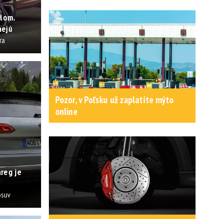
lom.
nejú
ra
Pozor, v Poľsku už zaplatíte mýto
online
reg je
osuv