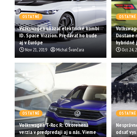
OSTATNÉ
OSTATNÉ
Volkswagen ukázal elektrické kombi
Volkswage
ID. Space Vizzion. Predávať ho bude
Dostane m
aj v Európe
hybridné 
Nov 21, 2019
Michal Švančara
Oct 24, 
OSTATNÉ
OSTATNÉ
Volkswagen T-Roc R: Okorenená
Nesprávne
verzia v predpredaji aj u nás. Vieme
odsať vy