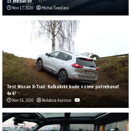
15 mesiacov
Nov 17, 2020
Michal Švančara
Test Nissan X-Trail: Koľkokrát bude v zime potrebovať
4x4?
Nov 16, 2020
Redakcia Autosuv