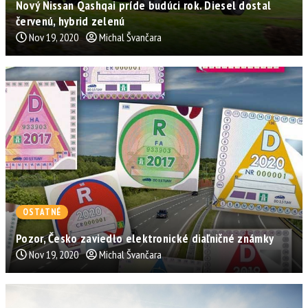
Nový Nissan Qashqai príde budúci rok. Diesel dostal
červenú, hybrid zelenú
Nov 19, 2020
Michal Švančara
OSTATNÉ
Pozor, Česko zaviedlo elektronické diaľničné známky
Nov 19, 2020
Michal Švančara