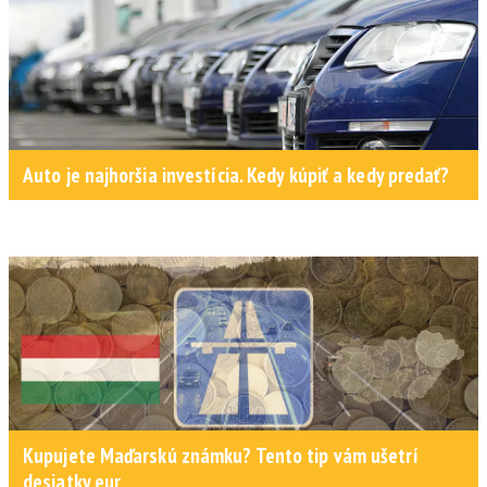
Auto je najhoršia investícia. Kedy kúpiť a kedy predať?
Kupujete Maďarskú známku? Tento tip vám ušetrí
desiatky eur