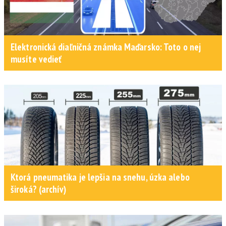
Elektronická diaľničná známka Maďarsko: Toto o nej
musíte vedieť
Ktorá pneumatika je lepšia na snehu, úzka alebo
široká? (archív)