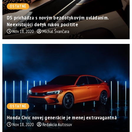
OSTATNÉ
DS prichádza s novým bezdotykovým ovládaním.
Neexistujúci dotyk rukou pocítite
Nov 18, 2020
Michal Švančara
OSTATNÉ
Honda Civic novej generácie je menej extravagantná
Nov 18, 2020
Redakcia Autosuv