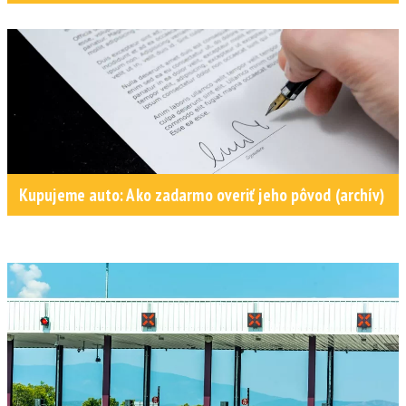
Kupujeme auto: Ako zadarmo overiť jeho pôvod (archív)