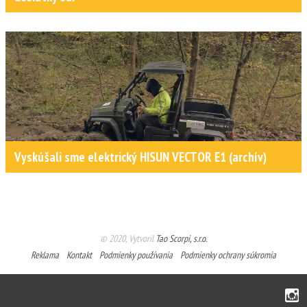
Vyskúšali sme elektrický HISUN VECTOR E1 (archív)
© 2020, Vytvoril
Tao Scorpi, s.r.o.
Reklama
Kontakt
Podmienky používania
Podmienky ochrany súkromia
Instagram