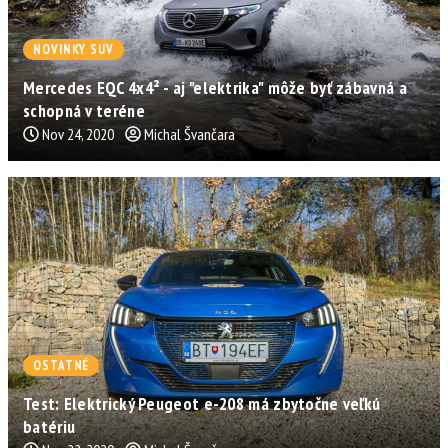
NOVINKY SUV
Mercedes EQC 4x4² - aj "elektrika" môže byť zábavná a
schopná v teréne
Nov 24, 2020
Michal Švančara
OSTATNÉ
Test: Elektrický Peugeot e-208 má zbytočne veľkú
batériu