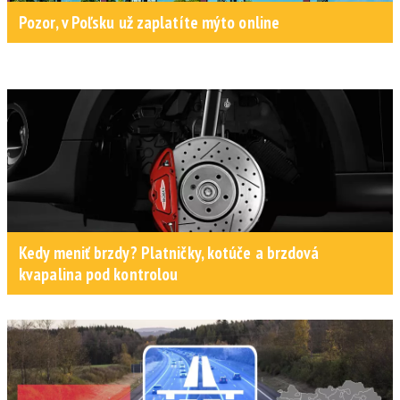
Pozor, v Poľsku už zaplatíte mýto online
Kedy meniť brzdy? Platničky, kotúče a brzdová
kvapalina pod kontrolou