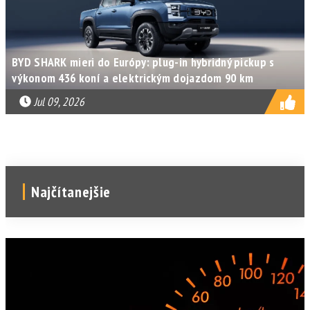
BYD SHARK mieri do Európy: plug-in hybridný pickup s
výkonom 436 koní a elektrickým dojazdom 90 km
Jul 09, 2026
Najčítanejšie