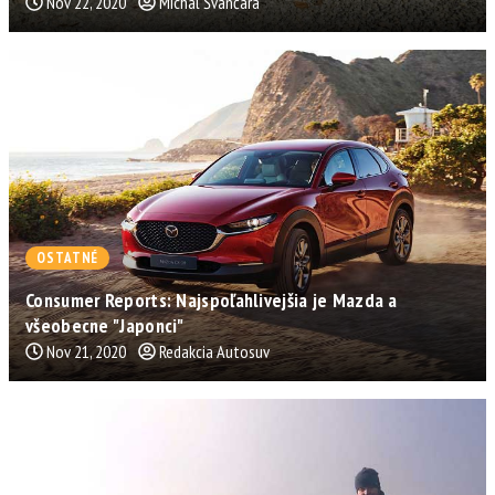
Nov 22, 2020
Michal Švančara
OSTATNÉ
Consumer Reports: Najspoľahlivejšia je Mazda a
všeobecne "Japonci"
Nov 21, 2020
Redakcia Autosuv