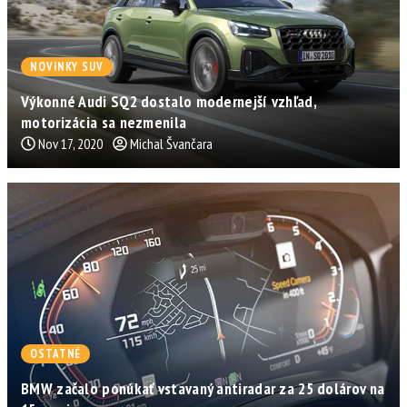
NOVINKY SUV
Výkonné Audi SQ2 dostalo modernejší vzhľad,
motorizácia sa nezmenila
Nov 17, 2020
Michal Švančara
OSTATNÉ
BMW začalo ponúkať vstavaný antiradar za 25 dolárov na