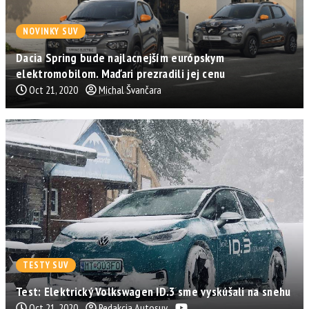
NOVINKY SUV
Dacia Spring bude najlacnejším európskym
elektromobilom. Maďari prezradili jej cenu
Oct 21, 2020
Michal Švančara
TESTY SUV
Test: Elektrický Volkswagen ID.3 sme vyskúšali na snehu
Oct 21, 2020
Redakcia Autosuv