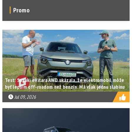
Promo
Test: Suzuki eVitara AWD ukázala, že elektromobil môže
byť lepším off-roadom než benzín. Má však jednu slabinu
Jul 09, 2026