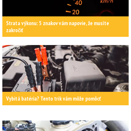
Strata výkonu: 5 znakov vám napovie, že musíte
zakročiť
Vybitá batéria? Tento trik vám môže pomôcť