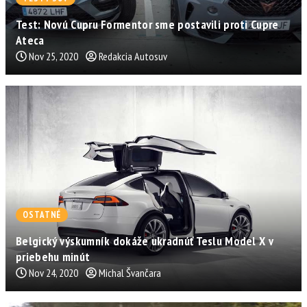
Test: Novú Cupru Formentor sme postavili proti Cupre
Ateca
Nov 25, 2020
Redakcia Autosuv
OSTATNÉ
Belgický výskumník dokáže ukradnúť Teslu Model X v
priebehu minút
Nov 24, 2020
Michal Švančara