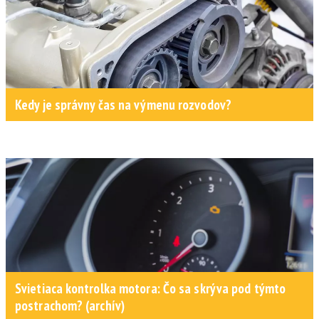
Kedy je správny čas na výmenu rozvodov?
Svietiaca kontrolka motora: Čo sa skrýva pod týmto
postrachom? (archív)