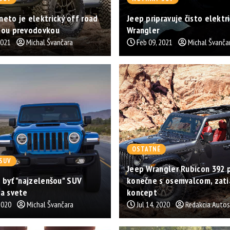
eto je elektrický off road
Jeep pripravuje čisto elektr
nou prevodovkou
Wrangler
2021
Michal Švančara
Feb 09, 2021
Michal Švanča
OSTATNÉ
SUV
Jeep Wrangler Rubicon 392 
 byť "najzelenšou" SUV
konečne s osemvalcom, zati
na svete
koncept
2020
Michal Švančara
Jul 14, 2020
Redakcia Auto