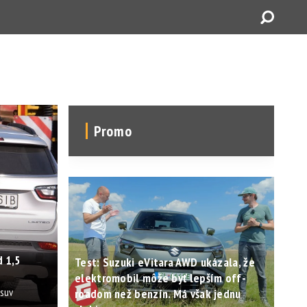
Promo
 1,5
Test: Suzuki eVitara AWD ukázala, že
elektromobil môže byť lepším off-
osuv
roadom než benzín. Má však jednu