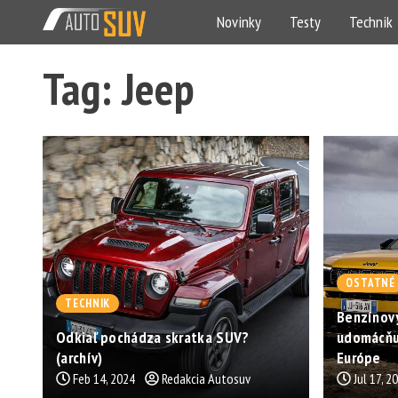
Novinky
Testy
Technik
Tag: Jeep
OSTATNÉ
TECHNIK
Benzínový
Odkiaľ pochádza skratka SUV?
udomácňuj
(archív)
Európe
Feb 14, 2024
Redakcia Autosuv
Jul 17, 2