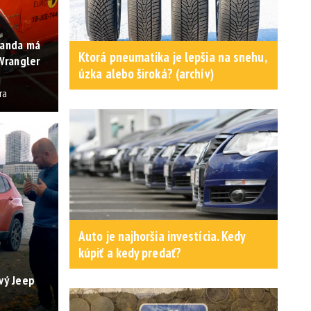
Panda má
Ktorá pneumatika je lepšia na snehu,
 Wrangler
úzka alebo široká? (archív)
ra
Auto je najhoršia investícia. Kedy
kúpiť a kedy predať?
vý Jeep