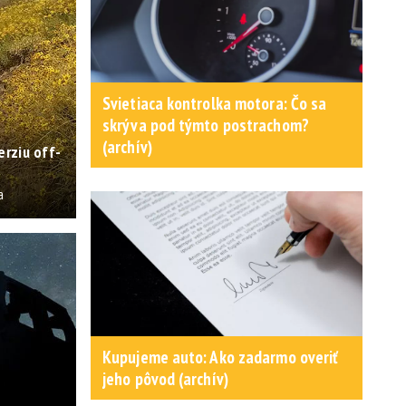
Svietiaca kontrolka motora: Čo sa
skrýva pod týmto postrachom?
(archív)
erziu off-
a
Kupujeme auto: Ako zadarmo overiť
jeho pôvod (archív)