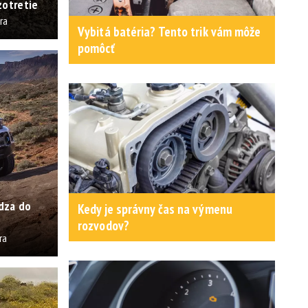
zotretie
ra
Vybitá batéria? Tento trik vám môže
pomôcť
dza do
Kedy je správny čas na výmenu
rozvodov?
ra