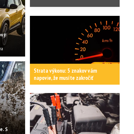
ový
ra
Strata výkonu: 5 znakov vám
napovie, že musíte zakročiť
e. S