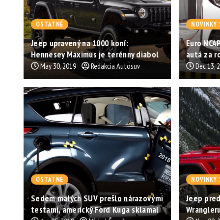
OSTATNÉ
NOVINKY 
Jeep upravený na 1000 koní:
Euro NCAP
Hennesey Maximus je terénny diabol
autá za r
May 30, 2019
Redakcia Autosuv
Dec 13, 
OSTATNÉ
NOVINKY 
Sedem malých SUV prešlo nárazovými
Jeep pred
testami, americký Ford Kuga sklamal
Wrangler