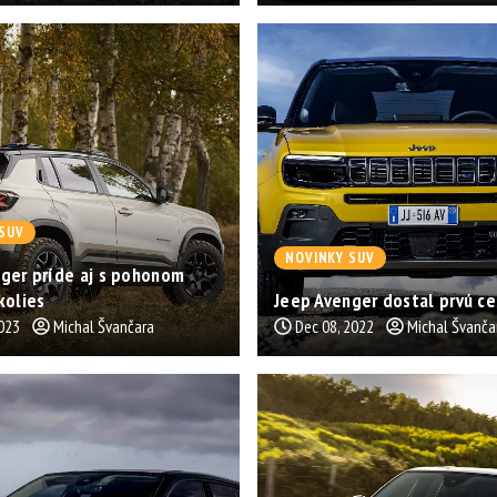
SUV
NOVINKY SUV
ger príde aj s pohonom
kolies
Jeep Avenger dostal prvú c
2023
Michal Švančara
Dec 08, 2022
Michal Švanča