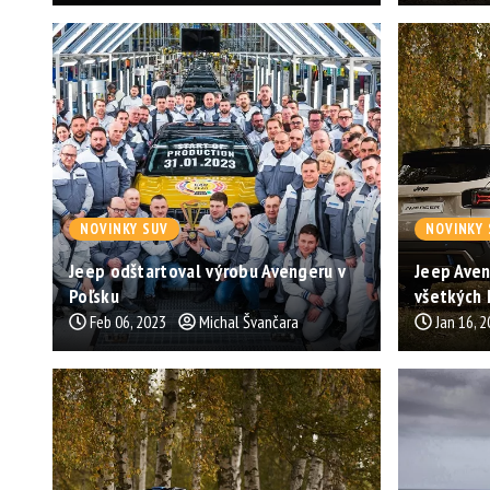
NOVINKY SUV
NOVINKY 
Jeep odštartoval výrobu Avengeru v
Jeep Aven
Poľsku
všetkých 
Feb 06, 2023
Michal Švančara
Jan 16, 