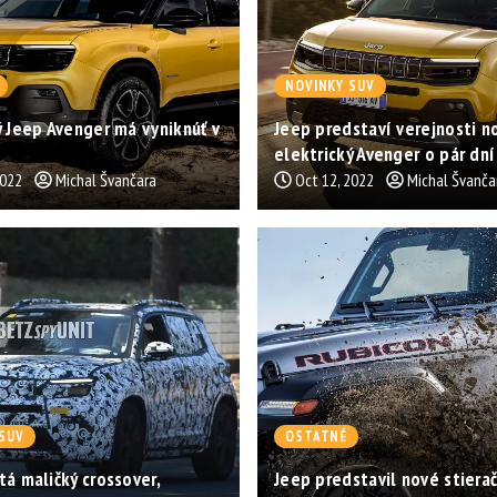
NOVINKY SUV
ý Jeep Avenger má vyniknúť v
Jeep predstaví verejnosti n
elektrický Avenger o pár dní
2022
Michal Švančara
Oct 12, 2022
Michal Švanča
SUV
OSTATNÉ
tá maličký crossover,
Jeep predstavil nové stierač