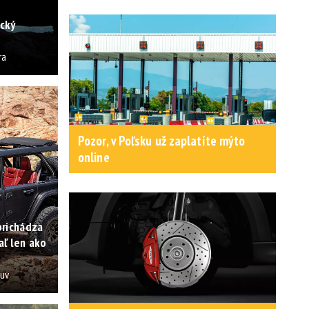
ický
ra
Pozor, v Poľsku už zaplatíte mýto
online
prichádza
aľ len ako
suv