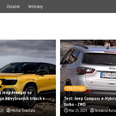
Ostatné
Veterány
TESTY SUV
 Jeep Avenger sa
e na vybraných trhoch v
Test: Jeep Compass e-Hybrid
turbo - 2WD
023
Michal Švančara
Mar 25, 2023
Redakcia Aut