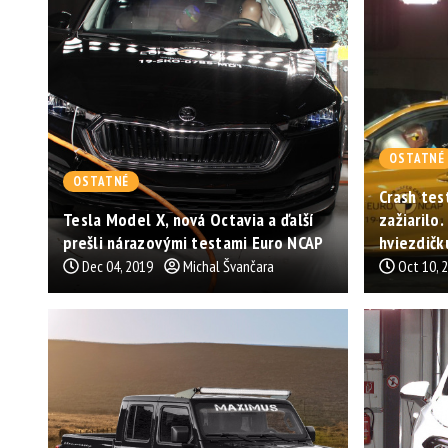
OSTATNÉ
OSTATNÉ
Crash tes
Tesla Model X, nová Octavia a ďalší
zažiarilo
prešli nárazovými testami Euro NCAP
hviezdičk
Dec 04, 2019
Michal Švančara
Oct 10, 