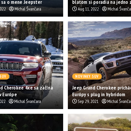
 sa o mene Jeepster
blatom si poradia na jedno 
2022
Michal Švančara
Aug 11, 2022
Michal Švanča
SUV
NOVINKY SUV
d Cherokee 4xe sa začína
Jeep Grand Cherokee prichá
v Európe
Európy s plug in hybridom
2022
Michal Švančara
Sep 29, 2021
Michal Švanča