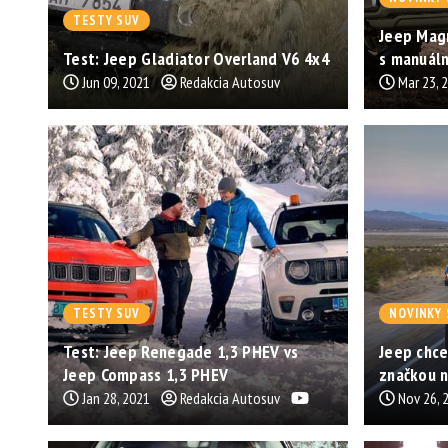
TESTY SUV
Jeep Magn
Test: Jeep Gladiator Overland V6 4x4
s manuál
Jun 09, 2021
Redakcia Autosuv
Mar 23, 
TESTY SUV
NOVINKY 
Test: Jeep Renegade 1,3 PHEV vs
Jeep chce
Jeep Compass 1,3 PHEV
značkou 
Jan 28, 2021
Redakcia Autosuv
Nov 26, 