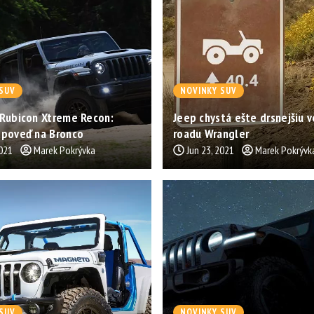
SUV
NOVINKY SUV
 Rubicon Xtreme Recon:
Jeep chystá ešte drsnejšiu v
dpoveď na Bronco
roadu Wrangler
2021
Marek Pokrývka
Jun 23, 2021
Marek Pokrývk
SUV
NOVINKY SUV