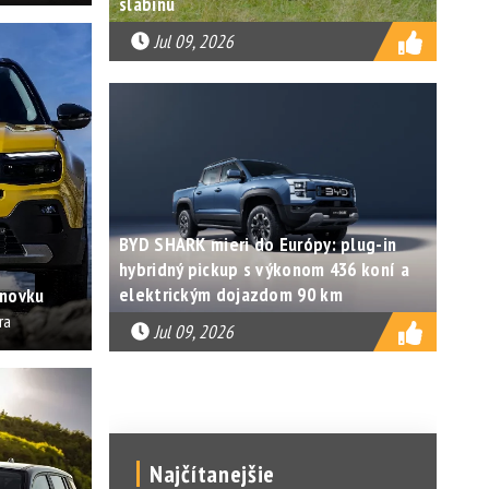
slabinu
Jul 09, 2026
BYD SHARK mieri do Európy: plug-in
hybridný pickup s výkonom 436 koní a
elektrickým dojazdom 90 km
enovku
ra
Jul 09, 2026
Najčítanejšie