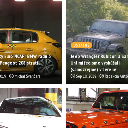
OSTATNÉ
ty Euro NCAP: BMW radu 3
Jeep Wrangler Rubicon a Sa
. Peugeot 208 stratil
Unlimited sme vyskúšali
u
(samozrejme) v teréne
2019
Michal Švančara
Sep 10, 2019
Redakcia Aut