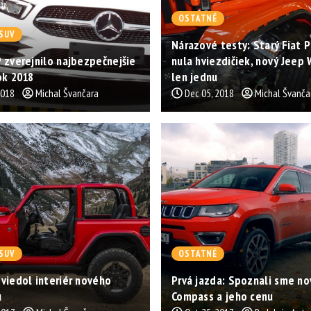
OSTATNÉ
SUV
Nárazové testy: Starý Fiat 
 zverejnilo najbezpečnejšie
nula hviezdičiek, nový Jeep
ok 2018
len jednu
2018
Michal Švančara
Dec 05, 2018
Michal Švanča
SUV
OSTATNÉ
viedol interiér nového
Prvá jazda: Spoznali sme no
u
Compass a jeho cenu