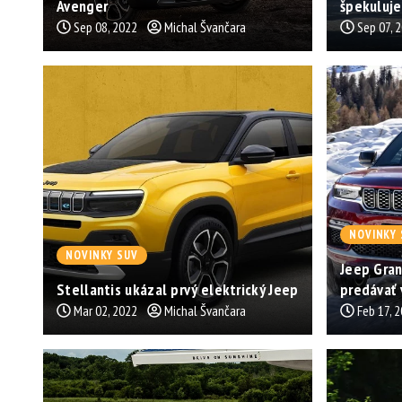
Avenger
špekuluje
Sep 08, 2022
Michal Švančara
Sep 07, 
NOVINKY 
NOVINKY SUV
Jeep Gran
Stellantis ukázal prvý elektrický Jeep
predávať 
Mar 02, 2022
Michal Švančara
Feb 17, 