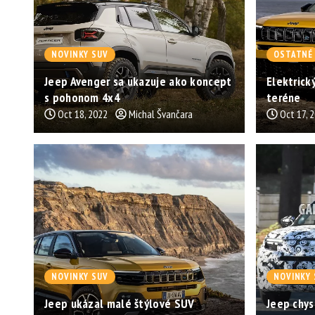
NOVINKY SUV
OSTATNÉ
Jeep Avenger sa ukazuje ako koncept
Elektrick
s pohonom 4x4
teréne
Oct 18, 2022
Michal Švančara
Oct 17, 
NOVINKY SUV
NOVINKY 
Jeep ukázal malé štýlové SUV
Jeep chys